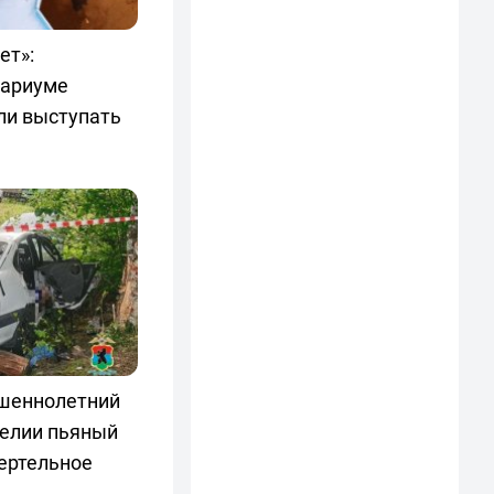
ет»:
нариуме
ли выступать
шеннолетний
релии пьяный
ертельное