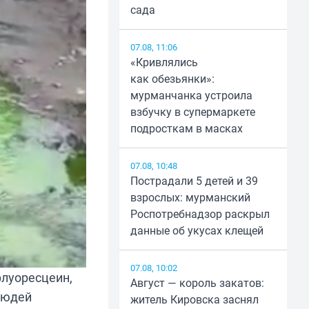
сада
07.08, 11:06
«Кривлялись
как обезьянки»:
мурманчанка устроила
взбучку в супермаркете
подросткам в масках
07.08, 10:48
Пострадали 5 детей и 39
взрослых: мурманский
Роспотребнадзор раскрыл
данные об укусах клещей
07.08, 10:02
флуоресцеин,
Август — король закатов:
людей
житель Кировска заснял