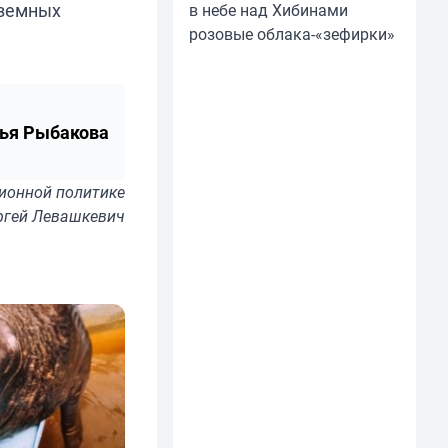
дземных
в небе над Хибинами
розовые облака-«зефирки»
ья Рыбакова
ионной политике
ергей Левашкевич