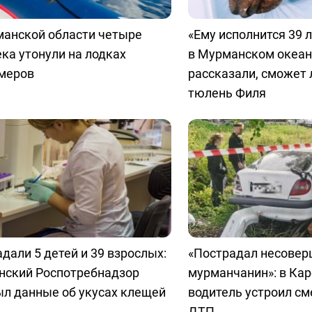
манской области четыре
«Ему исполнится 39 л
ка утонули на лодках
в Мурманском океа
омеров
рассказали, сможет 
тюлень Филя
дали 5 детей и 39 взрослых:
«Пострадал несовер
нский Роспотребнадзор
мурманчанин»: в Ка
ыл данные об укусах клещей
водитель устроил см
ДТП