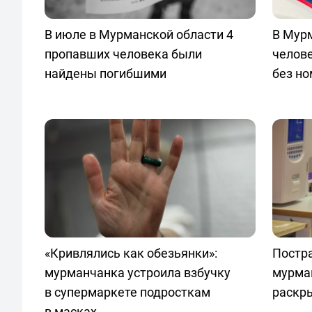
В июле в Мурманской области 4
В Мур
пропавших человека были
челове
найдены погибшими
без н
«Кривлялись как обезьянки»:
Постра
мурманчанка устроила взбучку
мурма
в супермаркете подросткам
раскр
в масках