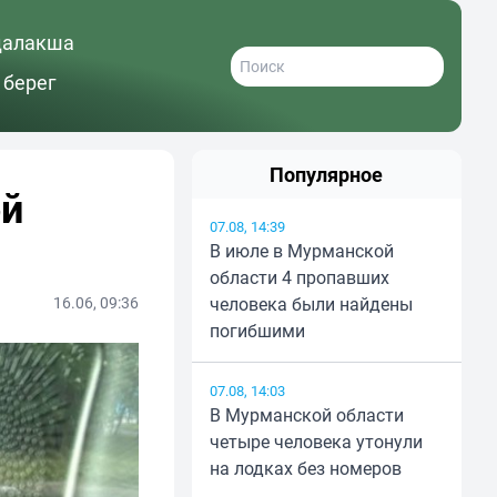
далакша
 берег
Популярное
ой
07.08, 14:39
В июле в Мурманской
области 4 пропавших
16.06, 09:36
человека были найдены
погибшими
07.08, 14:03
В Мурманской области
четыре человека утонули
на лодках без номеров