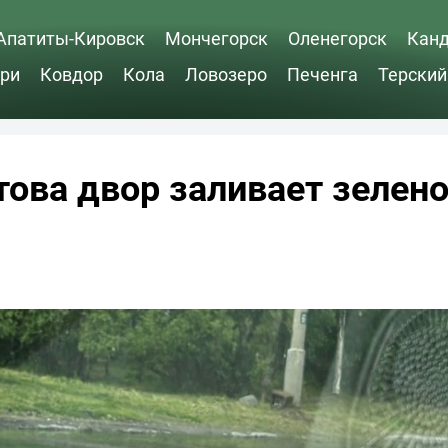
Апатиты-Кировск
Мончегорск
Оленегорск
Кан
ри
Ковдор
Кола
Ловозеро
Печенга
Терский
ова двор заливает зелен