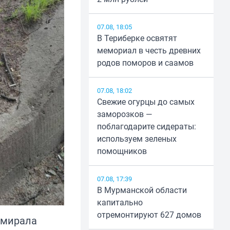
07.08, 18:05
В Териберке освятят
мемориал в честь древних
родов поморов и саамов
07.08, 18:02
Свежие огурцы до самых
заморозков —
поблагодарите сидераты:
используем зеленых
помощников
07.08, 17:39
В Мурманской области
капитально
отремонтируют 627 домов
дмирала