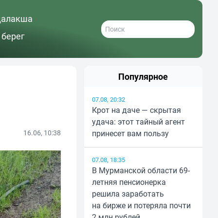
далакша
 берег
Популярное
07.08, 20:32
Крот на даче — скрытая
удача: этот тайный агент
16.06, 10:38
принесет вам пользу
07.08, 18:35
В Мурманской области 69-
летняя пенсионерка
решила заработать
на бирже и потеряла почти
2 млн рублей