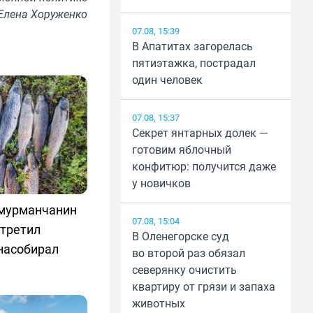
Елена Хоруженко
07.08, 15:39
В Апатитах загорелась
пятиэтажка, пострадал
один человек
07.08, 15:37
Секрет янтарных долек —
готовим яблочный
конфитюр: получится даже
у новичков
 мурманчанин
07.08, 15:04
стретил
В Оленегорске суд
насобирал
во второй раз обязал
северянку очистить
квартиру от грязи и запаха
животных