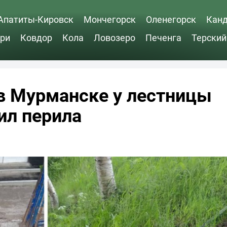
Апатиты-Кировск
Мончегорск
Оленегорск
Кан
ри
Ковдор
Кола
Ловозеро
Печенга
Терский
 в Мурманске у лестницы
ил перила