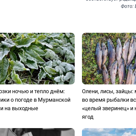
Фото: 
зки ночью и тепло днём:
Олени, лисы, зайцы:
ики о погоде в Мурманской
во время рыбалки в
ти на выходные
«целый зверинец» и 
ягод