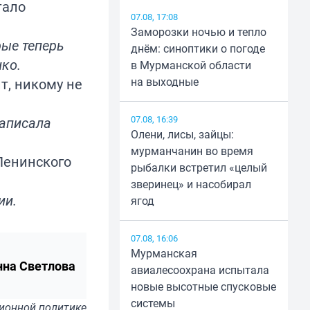
тало
07.08, 17:08
Заморозки ночью и тепло
рые теперь
днём: синоптики о погоде
ко.
в Мурманской области
на выходные
т, никому не
07.08, 16:39
написала
Олени, лисы, зайцы:
мурманчанин во время
Ленинского
рыбалки встретил «целый
зверинец» и насобирал
ии.
ягод
07.08, 16:06
Мурманская
нна Светлова
авиалесоохрана испытала
новые высотные спусковые
системы
ионной политике