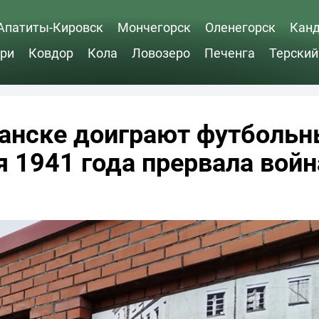
Апатиты-Кировск
Мончегорск
Оленегорск
Кан
ри
Ковдор
Кола
Ловозеро
Печенга
Терский
манске доиграют футболь
я 1941 года прервала войн