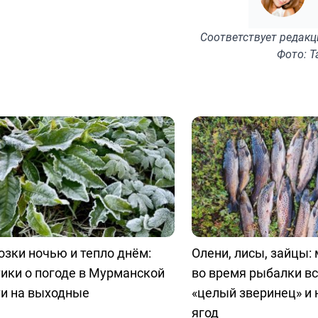
Соответствует
редакц
Фото: Т
зки ночью и тепло днём:
Олени, лисы, зайцы:
ики о погоде в Мурманской
во время рыбалки в
ти на выходные
«целый зверинец» и 
ягод