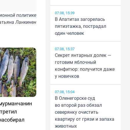
07.08, 15:39
ионной политике
В Апатитах загорелась
атьяна Ланкинен
пятиэтажка, пострадал
один человек
07.08, 15:37
Секрет янтарных долек —
готовим яблочный
конфитюр: получится даже
у новичков
07.08, 15:04
В Оленегорске суд
 мурманчанин
во второй раз обязал
стретил
северянку очистить
квартиру от грязи и запаха
насобирал
животных