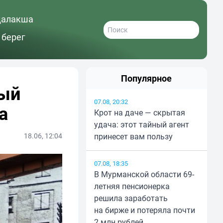
далакша
 берег
Популярное
ный
07.08, 20:32
а
Крот на даче — скрытая
удача: этот тайный агент
18.06, 12:04
принесет вам пользу
07.08, 18:35
В Мурманской области 69-
летняя пенсионерка
решила заработать
на бирже и потеряла почти
2 млн рублей