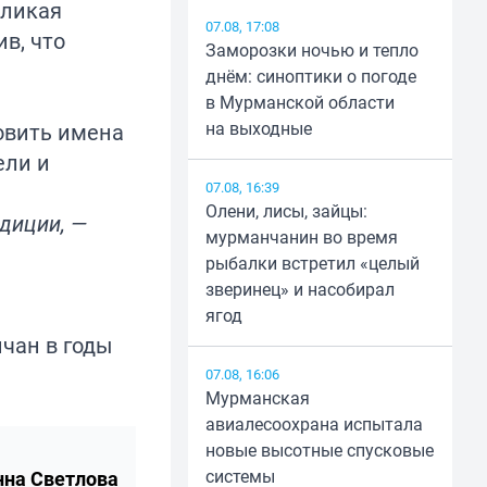
еликая
07.08, 17:08
в, что
Заморозки ночью и тепло
днём: синоптики о погоде
в Мурманской области
на выходные
овить имена
ели и
07.08, 16:39
Олени, лисы, зайцы:
диции, —
мурманчанин во время
рыбалки встретил «целый
зверинец» и насобирал
ягод
нчан в годы
07.08, 16:06
Мурманская
авиалесоохрана испытала
новые высотные спусковые
системы
нна Светлова