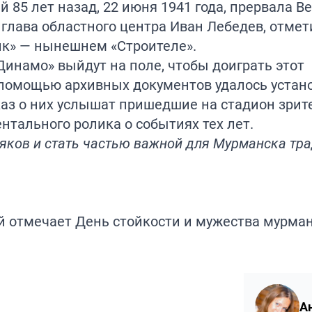
 85 лет назад, 22 июня 1941 года, прервала В
глава областного центра Иван Лебедев, отмети
ик» — нынешнем «Строителе».
инамо» выйдут на поле, чтобы доиграть этот
 помощью архивных документов удалось устан
каз о них услышат пришедшие на стадион зрит
нтального ролика о событиях тех лет.
ляков и стать частью важной для Мурманска тра
ой отмечает День стойкости и мужества мурма
А