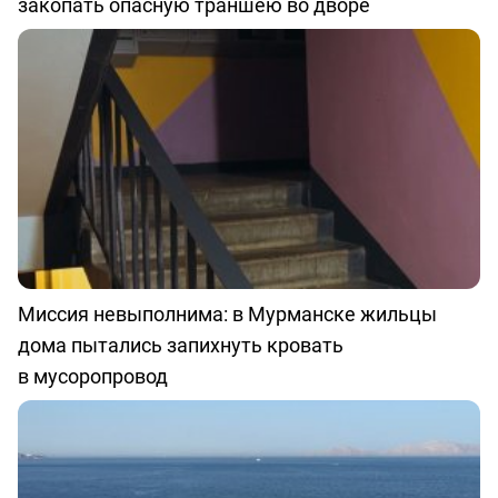
закопать опасную траншею во дворе
Миссия невыполнима: в Мурманске жильцы
дома пытались запихнуть кровать
в мусоропровод