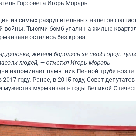
атель Горсовета Игорь Морарь.
один из самых разрушительных налётов фашис
й войны. Тысячи бомб упали на жилые квартал
манчане остались без крова.
дировки, жители боролись за свой город: туш
асали людей, — отметил Игорь Морарь.
 дня напоминает памятник Печной трубе возле
2017 году. Ранее, в 2015 году, Совет депутатов
 и мужества мурманчан в годы Великой Отечес