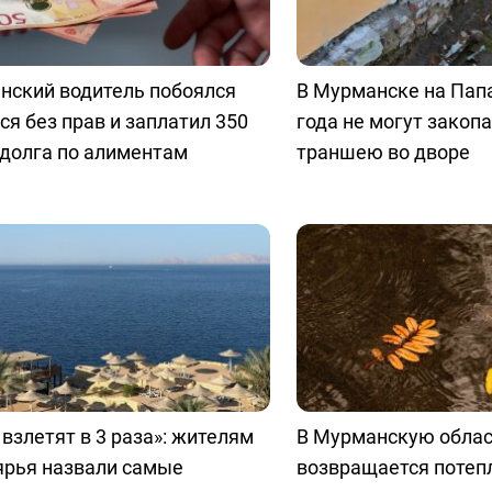
нский водитель побоялся
В Мурманске на Пап
ся без прав и заплатил 350
года не могут закоп
долга по алиментам
траншею во дворе
взлетят в 3 раза»: жителям
В Мурманскую обла
ярья назвали самые
возвращается потепл