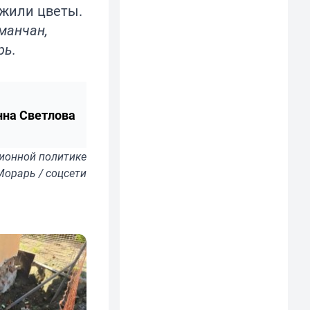
ожили цветы.
манчан,
рь.
нна Светлова
ионной политике
Морарь / соцсети