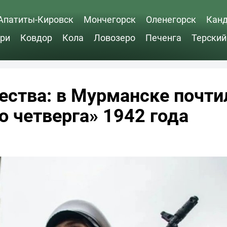
Апатиты-Кировск
Мончегорск
Оленегорск
Кан
ри
Ковдор
Кола
Ловозеро
Печенга
Терский
ества: в Мурманске почти
о четверга» 1942 года