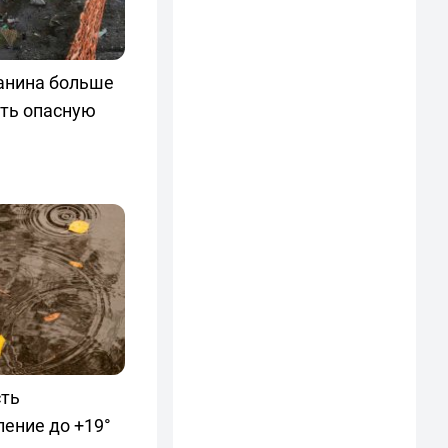
анина больше
ать опасную
сть
ение до +19°