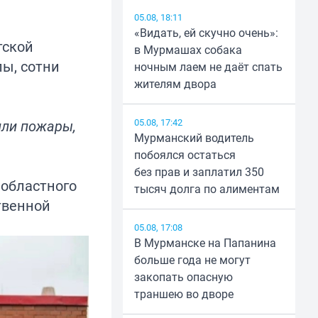
05.08, 18:11
«Видать, ей скучно очень»:
тской
в Мурмашах собака
ы, сотни
ночным лаем не даёт спать
жителям двора
05.08, 17:42
или пожары,
Мурманский водитель
побоялся остаться
без прав и заплатил 350
 областного
тысяч долга по алиментам
твенной
05.08, 17:08
В Мурманске на Папанина
больше года не могут
закопать опасную
траншею во дворе