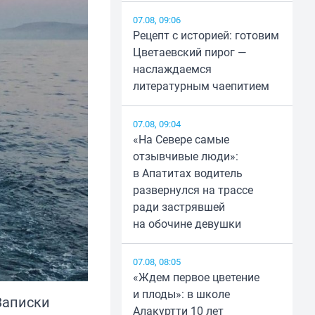
07.08, 09:06
Рецепт с историей: готовим
Цветаевский пирог —
наслаждаемся
литературным чаепитием
07.08, 09:04
«На Севере самые
отзывчивые люди»:
в Апатитах водитель
развернулся на трассе
ради застрявшей
на обочине девушки
07.08, 08:05
«Ждем первое цветение
и плоды»: в школе
Записки
Алакуртти 10 лет