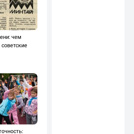
ени: чем
 советские
точность: