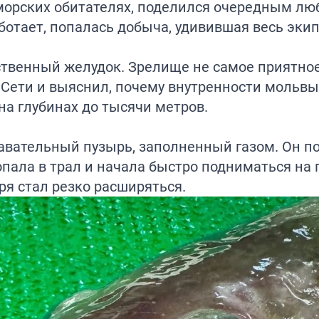
 морских обитателях, поделился очередным 
аботает, попалась добыча, удивившая весь эки
ственный желудок. Зрелище не самое приятно
Сети и выяснил, почему внутренности мольвы
на глубинах до тысячи метров.
авательный пузырь, заполненный газом. Он п
опала в трал и начала быстро подниматься на 
ря стал резко расширяться.