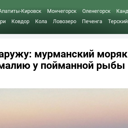
Апатиты-Кировск
Мончегорск
Оленегорск
Кан
ри
Ковдор
Кола
Ловозеро
Печенга
Терский
аружу: мурманский моряк
малию у пойманной рыбы