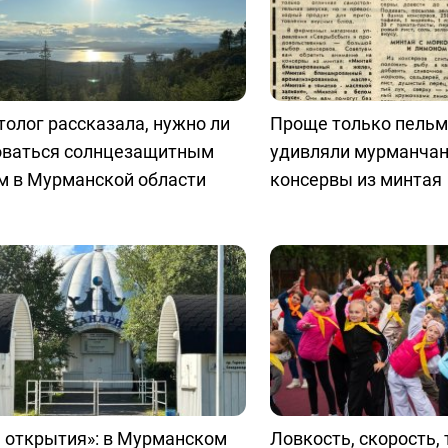
олог рассказала, нужно ли
Проще только пельм
оваться солнцезащитным
удивляли мурманчан
м в Мурманской области
консервы из минтая
 открытия»: в Мурманском
Ловкость, скорость, 