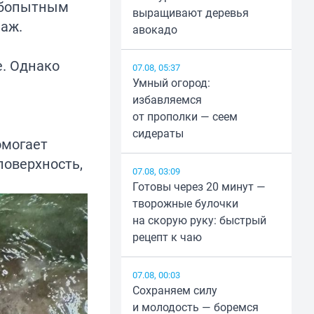
любопытным
выращивают деревья
паж.
авокадо
е. Однако
07.08, 05:37
Умный огород:
избавляемся
от прополки — сеем
сидераты
омогает
поверхность,
07.08, 03:09
Готовы через 20 минут —
творожные булочки
на скорую руку: быстрый
рецепт к чаю
07.08, 00:03
Сохраняем силу
и молодость — боремся