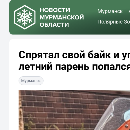
Мурманск
Полярные Зо
Спрятал свой байк и у
летний парень попалс
Мурманск