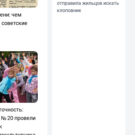
отправила жильцов искать
клоповник
ени: чем
 советские
точность:
 № 20 провели
к
изкультурника