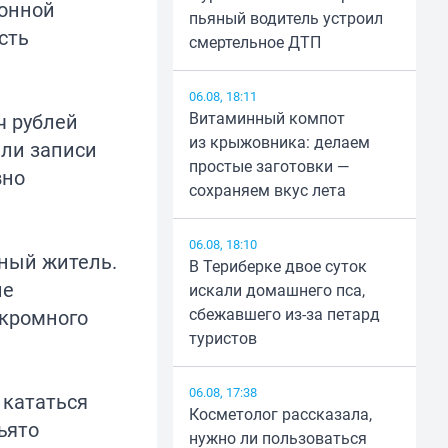
конной
пьяный водитель устроил
сть
смертельное ДТП
06.08, 18:11
Витаминный компот
ч рублей
из крыжовника: делаем
или записи
простые заготовки —
вно
сохраняем вкус лета
06.08, 18:10
ный житель.
В Териберке двое суток
ие
искали домашнего пса,
сбежавшего из-за петард
укромного
туристов
06.08, 17:38
 кататься
Косметолог рассказала,
ъято
нужно ли пользоваться