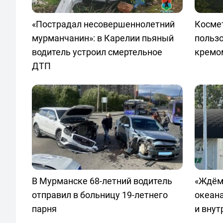
«Пострадал несовершеннолетний
Космет
мурманчанин»: в Карелии пьяный
польз
водитель устроил смертельное
кремо
ДТП
В Мурманске 68-летний водитель
«Ждём
отправил в больницу 19-летнего
океан
парня
и внут