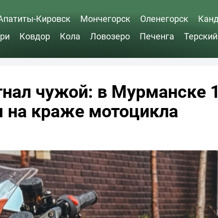
Апатиты-Кировск
Мончегорск
Оленегорск
Кан
ри
Ковдор
Кола
Ловозеро
Печенга
Терский
гнал чужой: в Мурманске 
я на краже мотоцикла