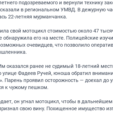
летнего подозреваемого и вернули технику за
сказали в региональном УМВД. В дежурную ча
ась 22-летняя мурманчанка.
вила свой мотоцикл стоимостью около 47 тыся
не обнаружила его на месте. Полицейские изуч
возможных очевидцев, что позволило операти
ышленника.
м оказался ранее не судимый 18-летний мест
о улице Фадеев Ручей, юноша обратил вниман
». Парень проявил осторожность — доехал до 
ся к чужому пешком.
дает, он угнал мотоцикл, чтобы в дальнейшем
признал свою вину. Похищенное имущество из