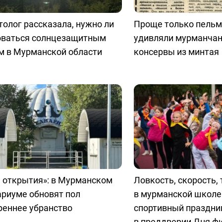
олог рассказала, нужно ли
Проще только пельм
оваться солнцезащитным
удивляли мурманчан
м в Мурманской области
консервы из минтая
 открытия»: в Мурманском
Ловкость, скорость, 
ариуме обновят пол
в мурманской школе
реннее убранство
спортивный праздни
в преддверии Дня ф