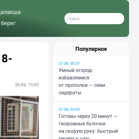
далакша
 берег
Популярное
18-
07.08, 05:37
Умный огород:
избавляемся
26.06, 15:03
от прополки — сеем
сидераты
07.08, 03:09
Готовы через 20 минут —
творожные булочки
на скорую руку: быстрый
рецепт к чаю