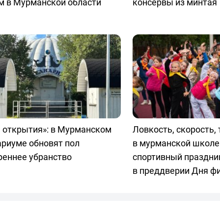
м в Мурманской области
консервы из минтая
 открытия»: в Мурманском
Ловкость, скорость, 
ариуме обновят пол
в мурманской школе
реннее убранство
спортивный праздни
в преддверии Дня ф