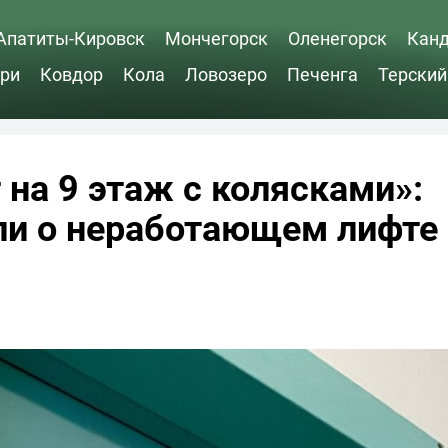
Апатиты-Кировск
Мончегорск
Оленегорск
Кан
ри
Ковдор
Кола
Ловозеро
Печенга
Терский
на 9 этаж с колясками»:
ли о неработающем лифте