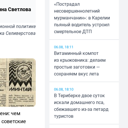
«Пострадал
нна Светлова
несовершеннолетний
мурманчанин»: в Карелии
пьяный водитель устроил
ионной политике
смертельное ДТП
ка Селиверстова
06.08, 18:11
Витаминный компот
из крыжовника: делаем
простые заготовки —
сохраняем вкус лета
06.08, 18:10
В Териберке двое суток
искали домашнего пса,
сбежавшего из-за петард
ени: чем
туристов
 советские