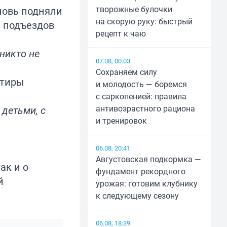
творожные булочки
новь подняли
на скорую руку: быстрый
з подъездов
рецепт к чаю
никто не
07.08, 00:03
Сохраняем силу
ртиры
и молодость — боремся
с саркопенией: правила
антивозрастного рациона
 детьми, с
и тренировок
06.08, 20:41
Августовская подкормка —
ак и о
фундамент рекордного
й
урожая: готовим клубнику
к следующему сезону
06.08, 18:39