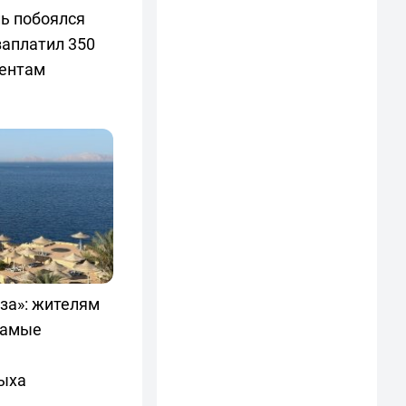
ь побоялся
заплатил 350
ментам
аза»: жителям
самые
дыха