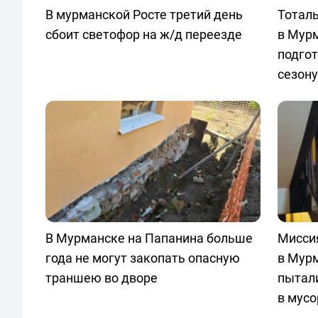
В мурманской Росте третий день
Тоталь
сбоит светофор на ж/д переезде
в Мур
подгот
сезону
В Мурманске на Папанина больше
Мисси
года не могут закопать опасную
в Мур
траншею во дворе
пытали
в мус