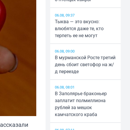
06.08, 09:37
Тыква — это вкусно:
влюбятся даже те, кто
терпеть ее не могут
06.08, 09:00
В мурманской Росте третий
день сбоит светофор на ж/
д переезде
06.08, 08:01
В Заполярье браконьер
заплатит полмиллиона
рублей за мешок
камчатского краба
рассказали