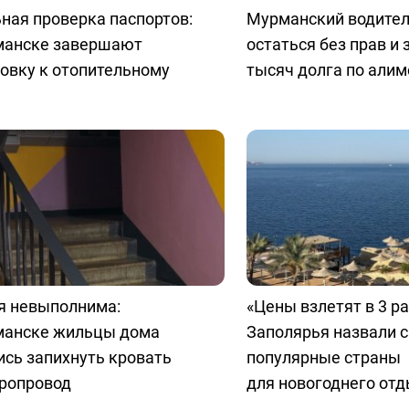
ная проверка паспортов:
Мурманский водител
манске завершают
остаться без прав и 
овку к отопительному
тысяч долга по али
я невыполнима:
«Цены взлетят в 3 р
манске жильцы дома
Заполярья назвали 
сь запихнуть кровать
популярные страны
оропровод
для новогоднего от