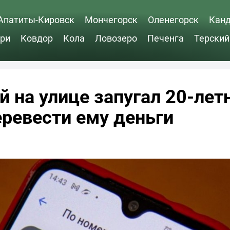
Апатиты-Кировск
Мончегорск
Оленегорск
Кан
ри
Ковдор
Кола
Ловозеро
Печенга
Терский
 на улице запугал 20-ле
еревести ему деньги