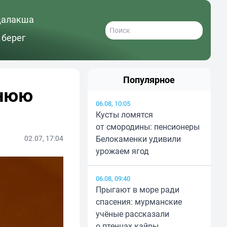
далакша
 берег
Популярное
тнюю
06.08, 10:05
Кусты ломятся
от смородины: пенсионеры
02.07, 17:04
Белокаменки удивили
урожаем ягод
06.08, 09:40
Прыгают в море ради
спасения: мурманские
учёные рассказали
о птенцах кайры