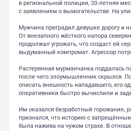
в региональной полиции, 20-летняя ме
с заявлением о вымогательстве. На ул
Мужчина преградил девушке дорогу и на
От внезапного жёсткого напора северя
продолжал угрожать, что создаст ей с
выдуманный компромат. Агрессор потр
Растерянная мурманчанка поддалась па
после чего злоумышленник скрылся. П
описать внешность нападавшего, его о
оперативники быстро вычислили и зад
Им оказался безработный горожанин, р
признался, что историю с запрещённым
была нажива на чужом страхе. В отнош