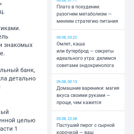
06.08, 07:11
ь
Плато в похудении:
ц.
разогнем метаболизм —
меняем стратегию питания
тиками.
ель
06.08, 03:22
Омлет, каша
ди знакомых
или бутерброд — секреты
е.
идеального утра: делимся
советами эндокринолога
льный банк,
гла детально
06.08, 00:13
м
Домашние вареники: магия
вкуса своими руками —
проще, чем кажется
ный
05.08, 22:38
венной целью
Пастуший пирог с сырной
асти 1
корочкой — ваш