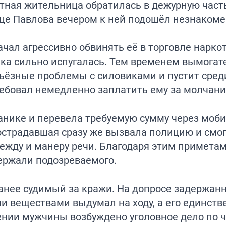
стная жительница обратилась в дежурную част
ице Павлова вечером к ней подошёл незнакоме
чал агрессивно обвинять её в торговле нарко
нка сильно испугалась. Тем временем вымогат
ерьёзные проблемы с силовиками и пустит сре
ебовал немедленно заплатить ему за молчани
нике и перевела требуемую сумму через моби
острадавшая сразу же вызвала полицию и смо
дежду и манеру речи. Благодаря этим примета
ержали подозреваемого.
анее судимый за кражи. На допросе задержан
и веществами выдумал на ходу, а его единст
ении мужчины возбуждено уголовное дело по ч