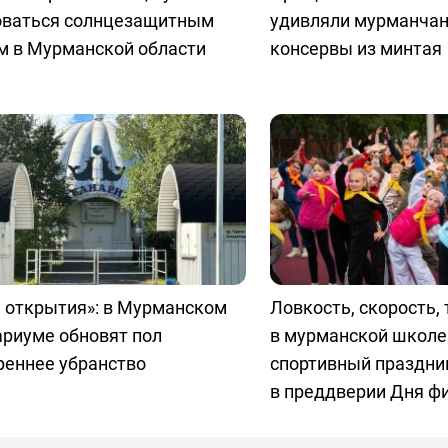
оваться солнцезащитным
удивляли мурманчан
м в Мурманской области
консервы из минтая
 открытия»: в Мурманском
Ловкость, скорость, 
ариуме обновят пол
в мурманской школе
реннее убранство
спортивный праздни
в преддверии Дня ф