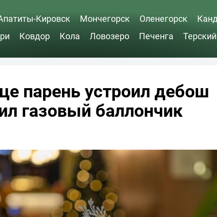
Апатиты-Кировск
Мончегорск
Оленегорск
Кан
ри
Ковдор
Кола
Ловозеро
Печенга
Терский
це парень устроил дебош
ил газовый баллончик