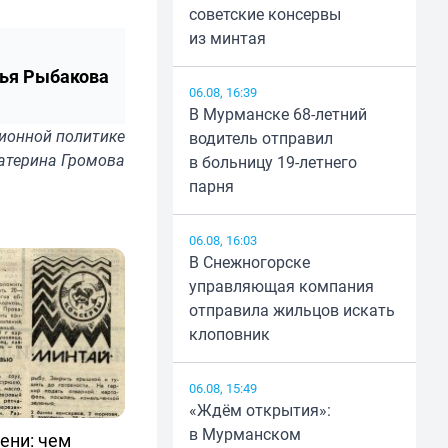
советские консервы
из минтая
ья Рыбакова
06.08, 16:39
В Мурманске 68-летний
ионной политике
водитель отправил
катерина Громова
в больницу 19-летнего
парня
06.08, 16:03
В Снежногорске
управляющая компания
отправила жильцов искать
клоповник
06.08, 15:49
«Ждём открытия»:
в Мурманском
ени: чем