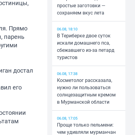
гостиницы,
простые заготовки —
сохраняем вкус лета
ля. Прямо
06.08, 18:10
В Териберке двое суток
, парень
искали домашнего пса,
ругими
сбежавшего из-за петард
туристов
иган достал
06.08, 17:38
Косметолог рассказала,
вил его
нужно ли пользоваться
солнцезащитным кремом
в Мурманской области
состоянии
06.08, 17:05
льтатам
Проще только пельмени:
чем удивляли мурманчан