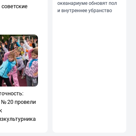
океанариуме обновят пол
 советские
и внутреннее убранство
точность:
 № 20 провели
к
изкультурника