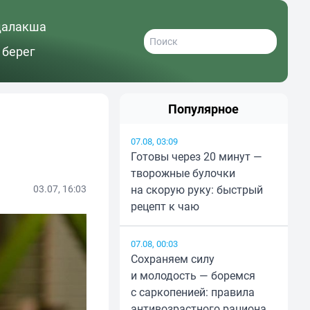
далакша
 берег
Популярное
07.08, 03:09
Готовы через 20 минут —
творожные булочки
03.07, 16:03
на скорую руку: быстрый
рецепт к чаю
07.08, 00:03
Сохраняем силу
и молодость — боремся
с саркопенией: правила
антивозрастного рациона