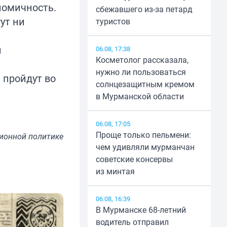
номичность.
сбежавшего из-за петард
гут ни
туристов
и
06.08, 17:38
Косметолог рассказала,
нужно ли пользоваться
 пройдут во
солнцезащитным кремом
в Мурманской области
06.08, 17:05
Проще только пельмени:
ионной политике
чем удивляли мурманчан
советские консервы
из минтая
06.08, 16:39
В Мурманске 68-летний
водитель отправил