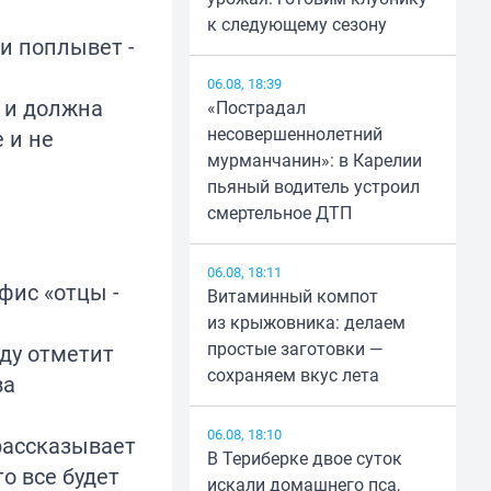
к следующему сезону
и поплывет -
06.08, 18:39
 и должна
«Пострадал
несовершеннолетний
 и не
мурманчанин»: в Карелии
пьяный водитель устроил
смертельное ДТП
06.08, 18:11
фис «отцы -
Витаминный компот
из крыжовника: делаем
простые заготовки —
ду отметит
сохраняем вкус лета
ва
06.08, 18:10
рассказывает
В Териберке двое суток
о все будет
искали домашнего пса,