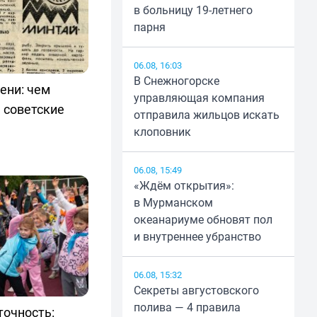
в больницу 19-летнего
парня
06.08, 16:03
В Снежногорске
ени: чем
управляющая компания
 советские
отправила жильцов искать
клоповник
06.08, 15:49
«Ждём открытия»:
в Мурманском
океанариуме обновят пол
и внутреннее убранство
06.08, 15:32
Секреты августовского
полива — 4 правила
точность: