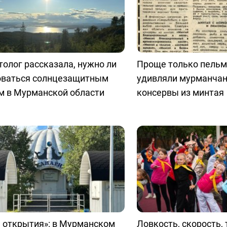
олог рассказала, нужно ли
Проще только пельм
оваться солнцезащитным
удивляли мурманчан
м в Мурманской области
консервы из минтая
 открытия»: в Мурманском
Ловкость, скорость, 