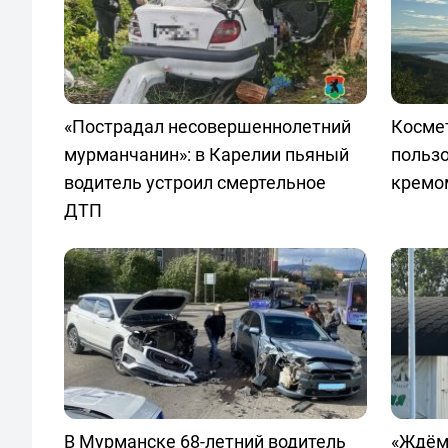
«Пострадал несовершеннолетний
Космет
мурманчанин»: в Карелии пьяный
польз
водитель устроил смертельное
кремо
ДТП
В Мурманске 68-летний водитель
«Ждём