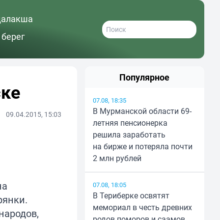
далакша
 берег
Популярное
ске
07.08, 18:35
В Мурманской области 69-
09.04.2015, 15:03
летняя пенсионерка
решила заработать
на бирже и потеряла почти
2 млн рублей
на
07.08, 18:05
В Териберке освятят
рянки.
мемориал в честь древних
народов,
родов поморов и саамов