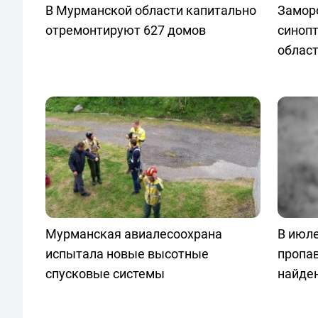
В Мурманской области капитально
Заморо
отремонтируют 627 домов
синопт
облас
Мурманская авиалесоохрана
В июле
испытала новые высотные
пропа
спусковые системы
найде