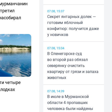
 мурманчанин
стретил
07.08, 15:37
Секрет янтарных долек —
насобирал
готовим яблочный
конфитюр: получится даже
у новичков
07.08, 15:04
В Оленегорске суд
во второй раз обязал
северянку очистить
квартиру от грязи и запаха
животных
ти четыре
 лодках
07.08, 14:39
В июле в Мурманской
области 4 пропавших
человека были найдены