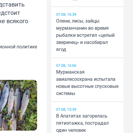
едставить
едстоит
07.08, 16:39
не всякого
Олени, лисы, зайцы:
мурманчанин во время
рыбалки встретил «целый
зверинец» и насобирал
ионной политике
ягод
07.08, 16:06
Мурманская
авиалесоохрана испытала
новые высотные спусковые
системы
07.08, 15:39
В Апатитах загорелась
пятиэтажка, пострадал
один человек