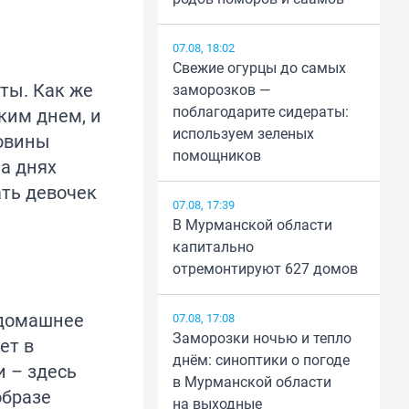
07.08, 18:02
Свежие огурцы до самых
ты. Как же
заморозков —
поблагодарите сидераты:
ким днем, и
используем зеленых
ловины
помощников
на днях
ать девочек
07.08, 17:39
В Мурманской области
капитально
отремонтируют 627 домов
«домашнее
07.08, 17:08
Заморозки ночью и тепло
ет в
днём: синоптики о погоде
 – здесь
в Мурманской области
образе
на выходные