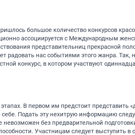
пришлось большое количество конкурсов красо
иционно ассоциируется с Международным женс
чествования представительниц прекрасной по
т радовать нас событиями этого жанра. Так, 
тной конкурс, в котором участвуют одиннадц
 этапах. В первом им предстоит представить 
о себе. Подать эту нехитрую информацию следу
е невозможен без предварительной подготовки
особности. Участницам следует выступить в 