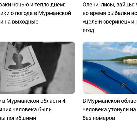
зки ночью и тепло днём:
Олени, лисы, зайцы:
ики о погоде в Мурманской
во время рыбалки в
ти на выходные
«целый зверинец» и 
ягод
 в Мурманской области 4
В Мурманской облас
вших человека были
человека утонули на
ны погибшими
без номеров