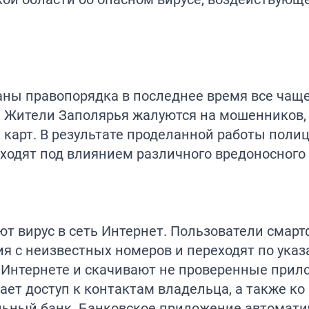
аны правопорядка в последнее время все чащ
. Жители Заполярья жалуются на мошенников,
 карт. В результате проделанной работы поли
сходят под влиянием различного вредоносного
т вирус в сеть Интернет. Пользователи смар
я с неизвестных номеров и переходят по ука
 Интернете и скачивают не проверенные прил
ает доступ к контактам владельца, а также ко
ьный банк. Банковское приложение автомати