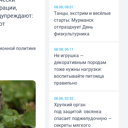
рации,
08.08, 08:01
Танцы, экстрим и весёлые
дупреждают:
старты: Мурманск
от
отпразднует День
физкультурника
ионной политике
08.08, 06:11
Не игрушка —
декоративным породам
тоже нужны нагрузки:
воспитывайте питомца
правильно
08.08, 02:52
Хрупкий орган
под защитой: овсянка
спасает поджелудочную —
секреты мягкого