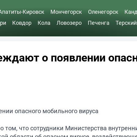
Апатиты-Кировск
Мончегорск
Оленегорск
Кан
ри
Ковдор
Кола
Ловозеро
Печенга
Терский
еждают о появлении опас
о том, что сотрудники Министерства внутренн
ой области об опасном вирусе, воздействующ