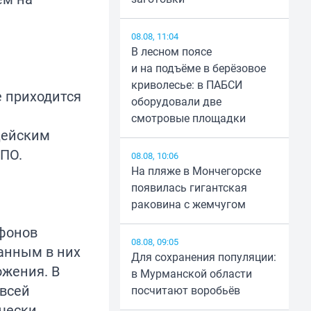
08.08, 11:04
В лесном поясе
и на подъёме в берёзовое
криволесье: в ПАБСИ
е приходится
оборудовали две
смотровые площадки
цейским
 ПО.
08.08, 10:06
На пляже в Мончегорске
появилась гигантская
раковина с жемчугом
тфонов
08.08, 09:05
занным в них
Для сохранения популяции:
ожения. В
в Мурманской области
 всей
посчитают воробьёв
чески