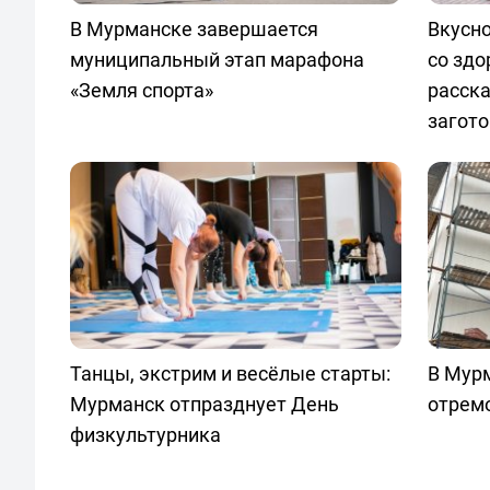
В Мурманске завершается
Вкусно
муниципальный этап марафона
со здо
«Земля спорта»
расска
загот
Танцы, экстрим и весёлые старты:
В Мур
Мурманск отпразднует День
отрем
физкультурника