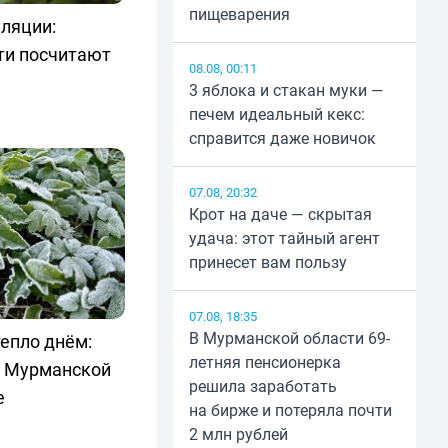
пищеварения
ляции:
ти посчитают
08.08, 00:11
3 яблока и стакан муки —
печем идеальный кекс:
справится даже новичок
07.08, 20:32
Крот на даче — скрытая
удача: этот тайный агент
принесет вам пользу
07.08, 18:35
В Мурманской области 69-
епло днём:
летняя пенсионерка
в Мурманской
решила заработать
е
на бирже и потеряла почти
2 млн рублей