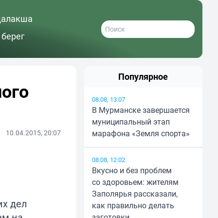
далакша
 берег
Популярное
ного
08.08, 13:07
В Мурманске завершается
муниципальный этап
10.04.2015, 20:07
марафона «Земля спорта»
08.08, 12:02
Вкусно и без проблем
со здоровьем: жителям
Заполярья рассказали,
их дел
как правильно делать
ем на
заготовки