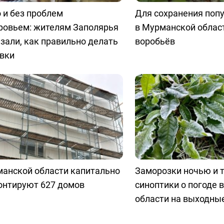
 и без проблем
Для сохранения попу
ровьем: жителям Заполярья
в Мурманской облас
зали, как правильно делать
воробьёв
овки
манской области капитально
Заморозки ночью и т
онтируют 627 домов
синоптики о погоде 
области на выходны