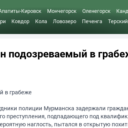
Апатиты-Кировск
Мончегорск
Оленегорск
Кан
ри
Ковдор
Кола
Ловозеро
Печенга
Терский
н подозреваемый в грабе
трудники полиции Мурманска задержали гражда
ого преступления, подпадающего под квалифи
ероятную наглость, пытался в открытую похи