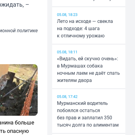
ожидать, –
05.08, 18:23
Лето на исходе — свекла
на подходе: 4 шага
ионной политике
к отличному урожаю
05.08, 18:11
«Видать, ей скучно очень»:
в Мурмашах собака
ночным лаем не даёт спать
жителям двора
05.08, 17:42
Мурманский водитель
побоялся остаться
без прав и заплатил 350
анина больше
тысяч долга по алиментам
ать опасную