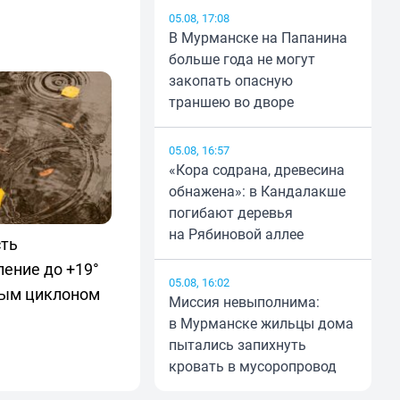
05.08, 17:08
В Мурманске на Папанина
больше года не могут
закопать опасную
траншею во дворе
05.08, 16:57
«Кора содрана, древесина
обнажена»: в Кандалакше
погибают деревья
на Рябиновой аллее
сть
ение до +19°
05.08, 16:02
ным циклоном
Миссия невыполнима:
в Мурманске жильцы дома
пытались запихнуть
кровать в мусоропровод