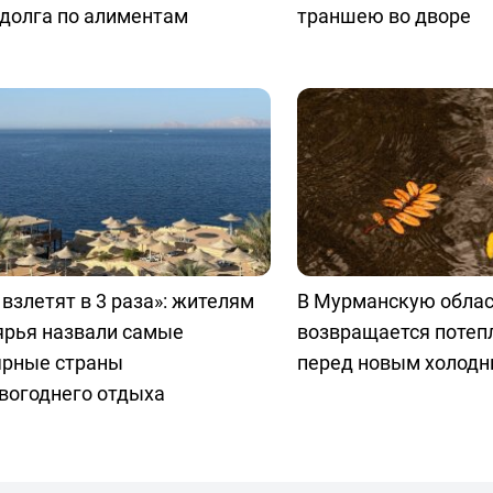
долга по алиментам
траншею во дворе
взлетят в 3 раза»: жителям
В Мурманскую обла
ярья назвали самые
возвращается потепл
ярные страны
перед новым холод
вогоднего отдыха