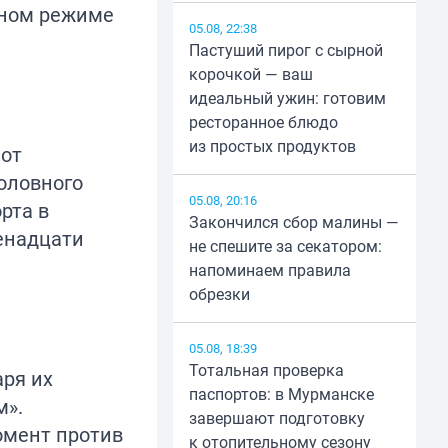
нном режиме
05.08, 22:38
Пастуший пирог с сырной
корочкой — ваш
идеальный ужин: готовим
ресторанное блюдо
из простых продуктов
 от
оловного
05.08, 20:16
рта в
Закончился сбор малины —
енадцати
не спешите за секатором:
напоминаем правила
обрезки
05.08, 18:39
Тотальная проверка
аря их
паспортов: в Мурманске
м».
завершают подготовку
омент против
к отопительному сезону