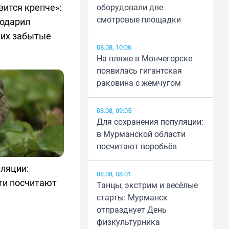
вится крепче»:
оборудовали две
смотровые площадки
одарил
ших забытые
08.08, 10:06
На пляже в Мончегорске
появилась гигантская
раковина с жемчугом
08.08, 09:05
Для сохранения популяции:
в Мурманской области
посчитают воробьёв
ляции:
08.08, 08:01
ти посчитают
Танцы, экстрим и весёлые
старты: Мурманск
отпразднует День
физкультурника