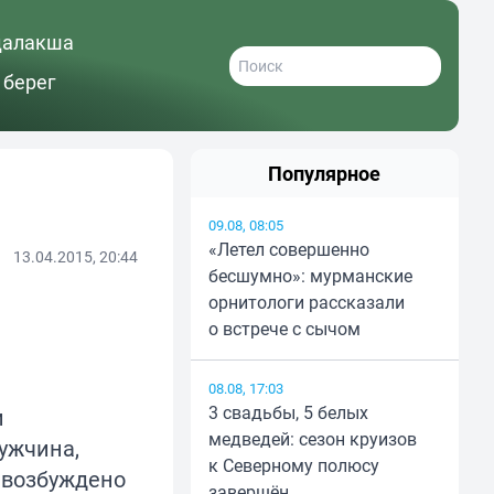
далакша
 берег
Популярное
09.08, 08:05
«Летел совершенно
13.04.2015, 20:44
бесшумно»: мурманские
орнитологи рассказали
о встрече с сычом
08.08, 17:03
3 свадьбы, 5 белых
и
медведей: сезон круизов
ужчина,
к Северному полюсу
 возбуждено
завершён