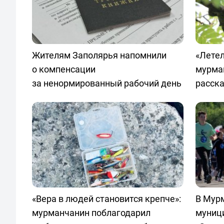
Жителям Заполярья напомнили
«Лете
о компенсации
мурма
за ненормированный рабочий день
расска
«Вера в людей становится крепче»:
В Мур
мурманчанин поблагодарил
муниц