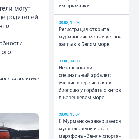
им приманки
тели могут
де родителей
08.08, 15:03
что
Регистрация открыта:
мурманские моржи устроят
обности
заплыв в Белом море
того
08.08, 14:08
Использовали
специальный арбалет:
ионной политике
учёные впервые взяли
биопсию у горбатых китов
в Баренцевом море
08.08, 13:07
В Мурманске завершается
муниципальный этап
марафона «Земля спорта»