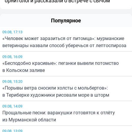
орнитологи рассказали о встрече с сычом
Популярное
09.08, 17:13
«Человек может заразиться от питомца»: мурманские
ветеринары назвали способ уберечься от лептоспироза
09.08, 16:09
«Бесподобно красивые»: пеганки вывели потомство
в Кольском заливе
09.08, 15:20
«Порывы ветра сносили холсты с мольбертов»:
в Териберке художники рисовали море в шторм
09.08, 14:09
Прощальные песни: варакушки готовятся к отлёту
из Мурманской области
09.08, 13:09