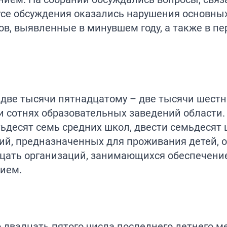
кусе обсуждения оказались нарушения основны
в, выявленные в минувшем году, а также в п
у две тысячи пятнадцатому – две тысячи шест
ти сотнях образовательных заведений области.
ятьдесят семь средних школ, двести семьдесят
ий, предназначенных для проживания детей, 
дцать организаций, занимающихся обеспечени
ием.
двадцать пятого числа последнего летнего ме