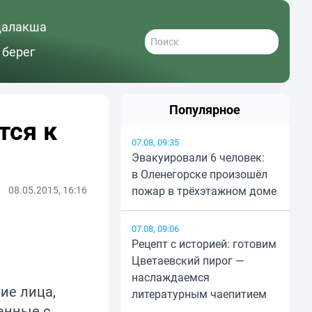
далакша
 берег
Популярное
тся к
07.08, 09:35
Эвакуировали 6 человек:
в Оленегорске произошёл
08.05.2015, 16:16
пожар в трёхэтажном доме
07.08, 09:06
Рецепт с историей: готовим
Цветаевский пирог —
наслаждаемся
ие лица,
литературным чаепитием
анные с