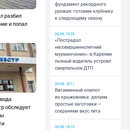
фундамент рекордного
урожая: готовим клубнику
л разбил
к следующему сезону
ние и попал
06.08, 18:39
«Пострадал
несовершеннолетний
мурманчанин»: в Карелии
пьяный водитель устроил
смертельное ДТП
06.08, 18:11
Витаминный компот
из крыжовника: делаем
авода
простые заготовки —
тр обследует
сохраняем вкус лета
ты
ти
06.08, 18:10