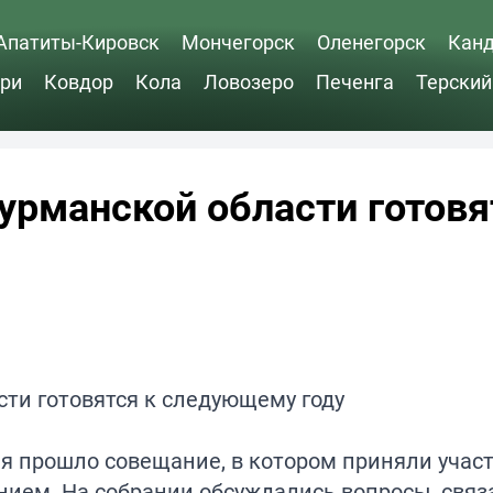
Апатиты-Кировск
Мончегорск
Оленегорск
Кан
ри
Ковдор
Кола
Ловозеро
Печенга
Терский
рманской области готовя
ья прошло совещание, в котором приняли участ
нием. На собрании обсуждались вопросы, связ