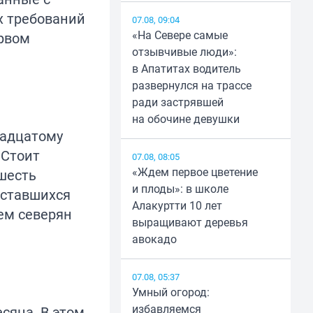
х требований
07.08, 09:04
«На Севере самые
ервом
отзывчивые люди»:
в Апатитах водитель
развернулся на трассе
ради застрявшей
на обочине девушки
надцатому
 Стоит
07.08, 08:05
«Ждем первое цветение
 шесть
и плоды»: в школе
оставшихся
Алакуртти 10 лет
ем северян
выращивают деревья
авокадо
07.08, 05:37
Умный огород:
избавляемся
сяца. В этом