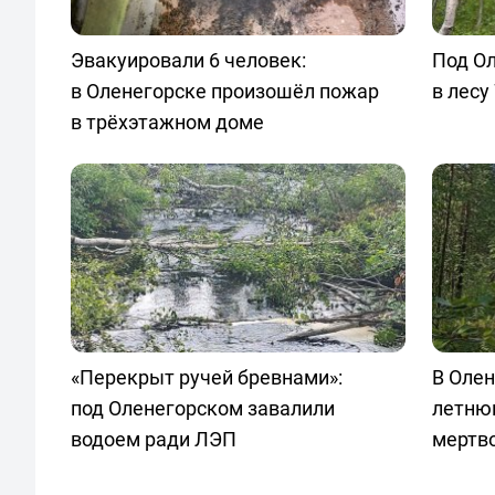
Эвакуировали 6 человек:
Под О
в Оленегорске произошёл пожар
в лесу
в трёхэтажном доме
«Перекрыт ручей бревнами»:
В Олен
под Оленегорском завалили
летню
водоем ради ЛЭП
мертво