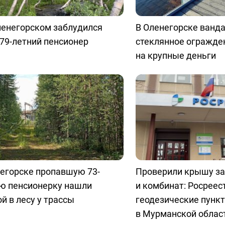
ленегорском заблудился
В Оленегорске ванда
 79-летний пенсионер
стеклянное огражде
на крупные деньги
егорске пропавшую 73-
Проверили крышу з
ю пенсионерку нашли
и комбинат: Росреес
й в лесу у трассы
геодезические пунк
в Мурманской облас