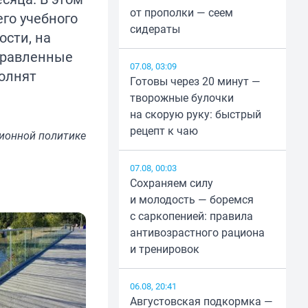
от прополки — сеем
го учебного
сидераты
ости, на
правленные
07.08, 03:09
олнят
Готовы через 20 минут —
творожные булочки
на скорую руку: быстрый
рецепт к чаю
ионной политике
07.08, 00:03
Сохраняем силу
и молодость — боремся
с саркопенией: правила
антивозрастного рациона
и тренировок
06.08, 20:41
Августовская подкормка —