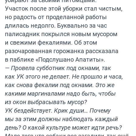
Участок после этой уборки стал чистым,
но радость от проделанной работы
длилась недолго. Буквально за час
палисадник покрылся новым мусором
и свежими фекалиями. Об этом
разочарованная горожанка рассказала
в паблике «Подслушано Апатиты».
— Провела субботник под окнами, так
как УК этого не делает. Не прошло и часа,
как снова фекалии под окнами. Это же
какими маргиналами надо быть, чтобы
из окон выбрасывать мусор?
УК бездействует. Крик души… Почему
мы за этим должны наблюдать каждый
день? О какой культуре может идти речь?
Мало того что собаки все загадили, так ещё