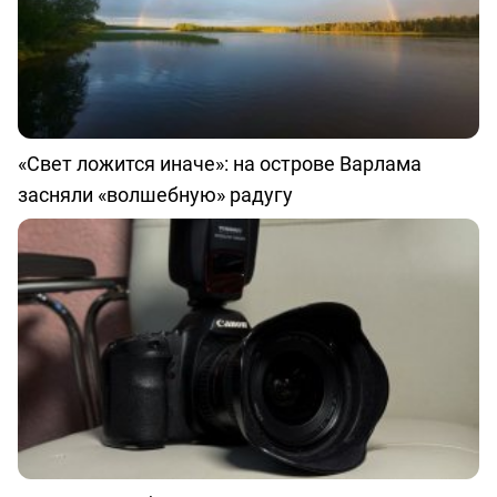
«Свет ложится иначе»: на острове Варлама
засняли «волшебную» радугу