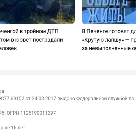
еченгой в тройном ДТП
В Печенге готовят д
том в кювет пострадали
«Крутую лапшу» — 
еловек
за невыполненные 
ка
С77-69152 от 24.03.2017 выдано Федеральной службой по 
45, ОГРН 1125190011297
рше 16 лет