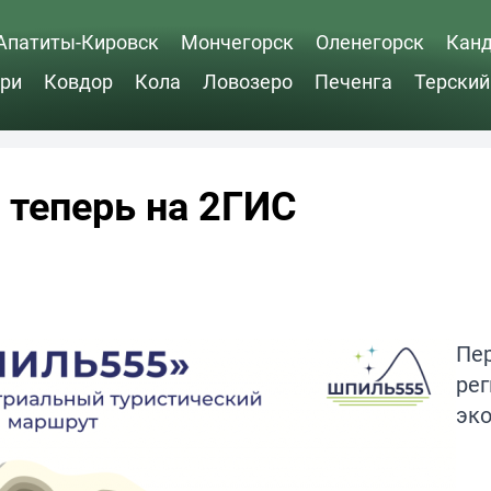
Апатиты-Кировск
Мончегорск
Оленегорск
Кан
ри
Ковдор
Кола
Ловозеро
Печенга
Терский
 теперь на 2ГИС
Пе
ре
эко