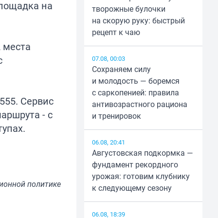
лощадка на
творожные булочки
на скорую руку: быстрый
рецепт к чаю
2 места
с
07.08, 00:03
Сохраняем силу
и молодость — боремся
с саркопенией: правила
555. Сервис
антивозрастного рациона
аршрута - с
и тренировок
тупах.
06.08, 20:41
Августовская подкормка —
фундамент рекордного
урожая: готовим клубнику
ионной политике
к следующему сезону
06.08, 18:39