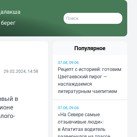
далакша
 берег
Популярное
07.08, 09:06
Рецепт с историей: готовим
29.02.2024, 14:58
Цветаевский пирог —
наслаждаемся
литературным чаепитием
рвый в
гионе
07.08, 09:04
«На Севере самые
лого-
отзывчивые люди»:
в Апатитах водитель
развернулся на трассе