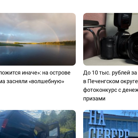
ложится иначе»: на острове
До 10 тыс. рублей за
ма засняли «волшебную»
в Печенгском округе
фотоконкурс с ден
призами