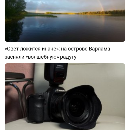
«Свет ложится иначе»: на острове Варлама
засняли «волшебную» радугу