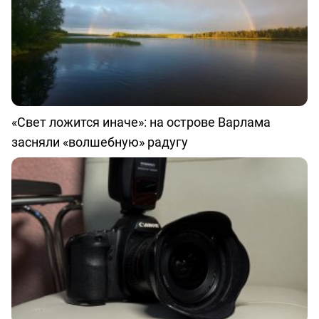
«Свет ложится иначе»: на острове Варлама
засняли «волшебную» радугу