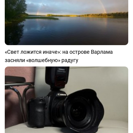
«Свет ложится иначе»: на острове Варлама
засняли «волшебную» радугу