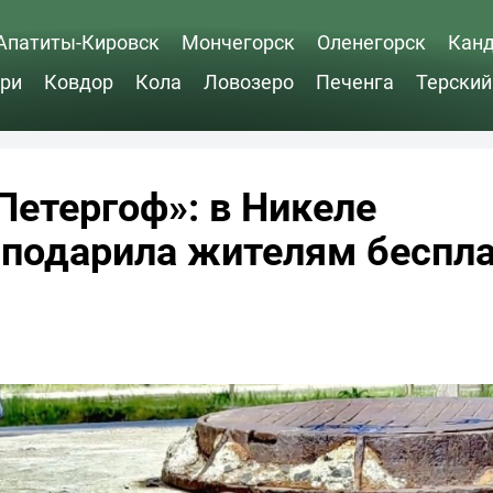
Апатиты-Кировск
Мончегорск
Оленегорск
Кан
ри
Ковдор
Кола
Ловозеро
Печенга
Терский
Петергоф»: в Никеле
 подарила жителям беспл