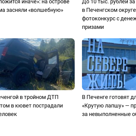
ложится иначе»: на острове
До 10 тыс. рублей за
ма засняли «волшебную»
в Печенгском округе
фотоконкурс с ден
призами
еченгой в тройном ДТП
В Печенге готовят д
том в кювет пострадали
«Крутую лапшу» — 
еловек
за невыполненные 