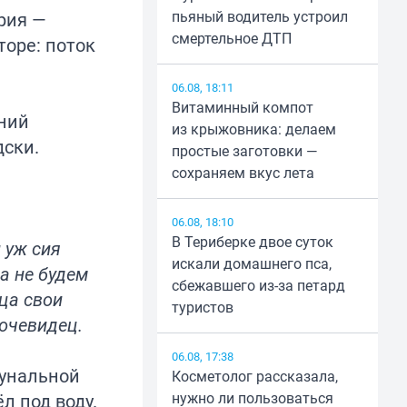
пьяный водитель устроил
рия —
смертельное ДТП
оре: поток
06.08, 18:11
Витаминный компот
ний
из крыжовника: делаем
дски.
простые заготовки —
сохраняем вкус лета
06.08, 18:10
В Териберке двое суток
 уж сия
искали домашнего пса,
а не будем
сбежавшего из-за петард
ца свои
туристов
очевидец.
06.08, 17:38
мунальной
Косметолог рассказала,
нужно ли пользоваться
л под воду.