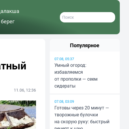
далакша
 берег
Популярное
07.08, 05:37
атный
Умный огород:
избавляемся
от прополки — сеем
сидераты
11.06, 12:36
07.08, 03:09
Готовы через 20 минут —
творожные булочки
на скорую руку: быстрый
рецепт к чаю