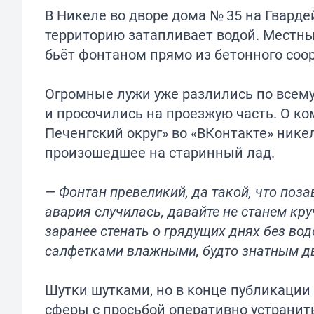
В Никеле во дворе дома № 35 на Гвард
территорию затапливает водой. Местны
бьёт фонтаном прямо из бетонного соо
Огромные лужи уже разлились по всему
и просочились на проезжую часть. О ко
Печенгский округ» во «ВКонтакте» ник
произошедшее на старинный лад.
— Фонтан превеликий, да такой, что поз
авария случилась, давайте не станем кр
заранее стенать о грядущих днях без во
салфетками влажными, будто знатным дв
Шутки шутками, но в конце публикации
сферы с просьбой оперативно устранить