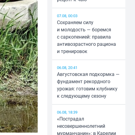
07.08, 00:03
Сохраняем силу
и молодость — боремся
с саркопенией: правила
антивозрастного рациона
и тренировок
06.08, 20:41
Августовская подкормка —
фундамент рекордного
урожая: готовим клубнику
к следующему сезону
06.08, 18:39
«Пострадал
несовершеннолетний
мурманчанин»: в Карелии