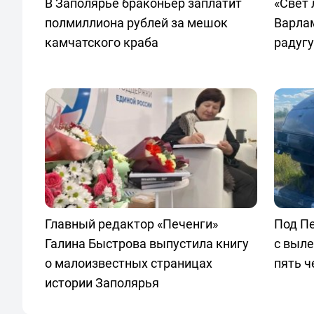
В Заполярье браконьер заплатит
«Свет 
полмиллиона рублей за мешок
Варла
камчатского краба
радугу
Главный редактор «Печенги»
Под П
Галина Быстрова выпустила книгу
с выле
о малоизвестных страницах
пять ч
истории Заполярья