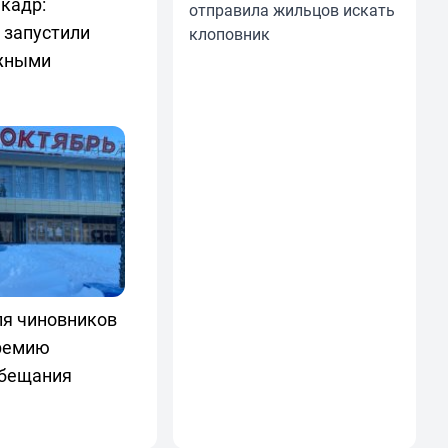
 кадр:
отправила жильцов искать
 запустили
клоповник
ежными
ля чиновников
премию
обещания