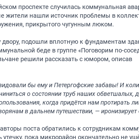
ейском проспекте случилась коммунальная ава
е жители нашли источник проблемы в коллект
ружения, прикрытого чугунным люком.
 двору, подошли вплотную к фундаментам зда
ммунальной беде в группе «Поговорим по-сосе
ельчане решили рассказать с юмором, описав
авидовали бы ему и Петергофские забавы! И коли
учиниться о состоянии труб наших обветшалых, д
допользования, когда придётся нам протирать ли
орянам в дальнем путешествии, — иронизирует 
 авторы поста обратились к сотрудникам ком
 утечку, пока микрорайон окончательно не ушё