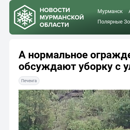
Мурманск
Полярные Зо
А нормальное огражде
обсуждают уборку с 
Печенга