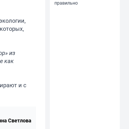
правильно
экологии,
екоторых,
ор» из
е как
ирают и с
нна Светлова