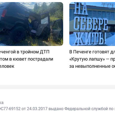
еченгой в тройном ДТП
В Печенге готовят д
том в кювет пострадали
«Крутую лапшу» — 
еловек
за невыполненные 
ка
С77-69152 от 24.03.2017 выдано Федеральной службой по 