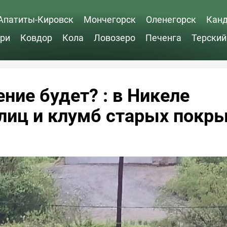
Апатиты-Кировск
Мончегорск
Оленегорск
Кан
ри
Ковдор
Кола
Ловозеро
Печенга
Терский
ние будет? : в Никеле
улиц и клумб старых покр