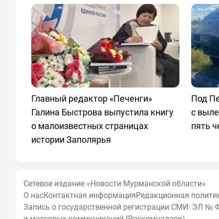
Главный редактор «Печенги»
Под П
Галина Быстрова выпустила книгу
с выле
о малоизвестных страницах
пять ч
истории Заполярья
Сетевое издание «Новости Мурманской области»
О нас
Контактная информация
Редакционная полити
Запись о государственной регистрации СМИ: ЭЛ № Ф
и массовых коммуникаций (Роскомнадзор)