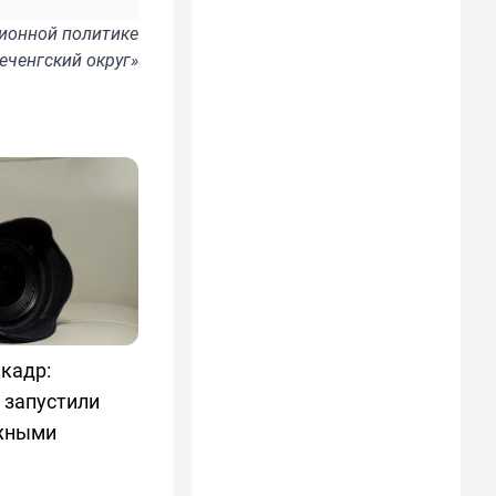
ионной политике
еченгский округ»
 кадр:
 запустили
ежными