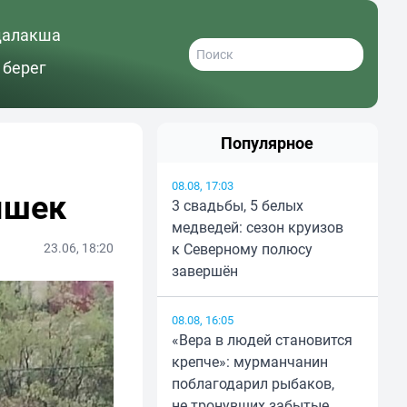
далакша
 берег
Популярное
08.08, 17:03
ышек
3 свадьбы, 5 белых
медведей: сезон круизов
23.06, 18:20
к Северному полюсу
завершён
08.08, 16:05
«Вера в людей становится
крепче»: мурманчанин
поблагодарил рыбаков,
не тронувших забытые