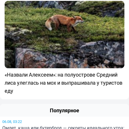
«Назвали Алексеем»: на полуострове Средний
лиса улеглась на мох и выпрашивала у туристов
еду
Популярное
06.08, 03:22
Омлет, каша или бутерброд — секреты идеального утра: