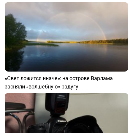
«Свет ложится иначе»: на острове Варлама
засняли «волшебную» радугу