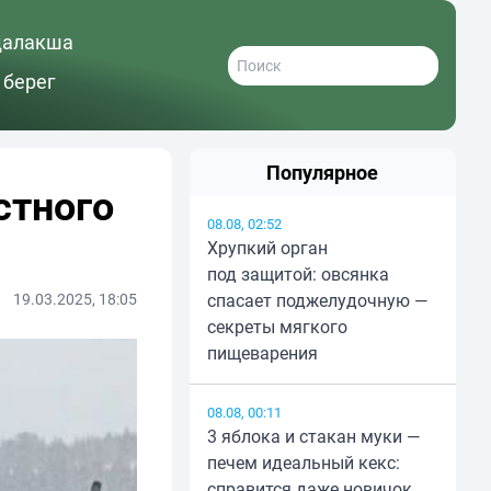
далакша
 берег
Популярное
стного
08.08, 02:52
Хрупкий орган
под защитой: овсянка
19.03.2025, 18:05
спасает поджелудочную —
секреты мягкого
пищеварения
08.08, 00:11
3 яблока и стакан муки —
печем идеальный кекс:
справится даже новичок