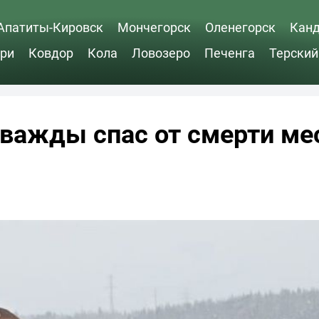
Апатиты-Кировск
Мончегорск
Оленегорск
Кан
ри
Ковдор
Кола
Ловозеро
Печенга
Терский
важды спас от смерти ме