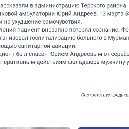
ассказали в администрацию Терского района.
ковой амбулатории Юрий Андреев. 13 марта 5
 на ухудшение самочувствия.
ления пациент внезапно потерял сознание. Ф
рганизовал госпитализацию больного в Мурма
мощью санитарной авиации.
ациент был спасён Юрием Андреевым от серьё
я оперативным действиям фельдшера мужчину 
Соответствует
редакц