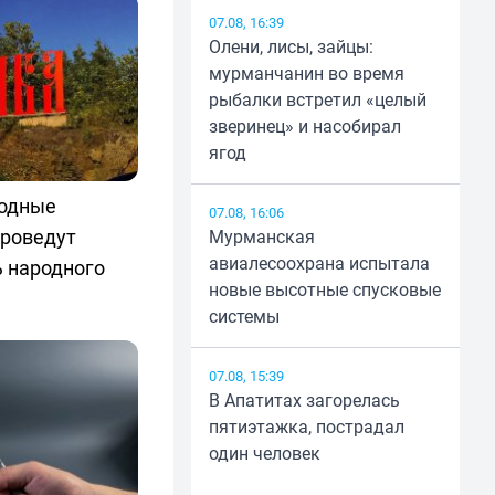
07.08, 16:39
Олени, лисы, зайцы:
мурманчанин во время
рыбалки встретил «целый
зверинец» и насобирал
ягод
родные
07.08, 16:06
проведут
Мурманская
авиалесоохрана испытала
 народного
новые высотные спусковые
системы
07.08, 15:39
В Апатитах загорелась
пятиэтажка, пострадал
один человек