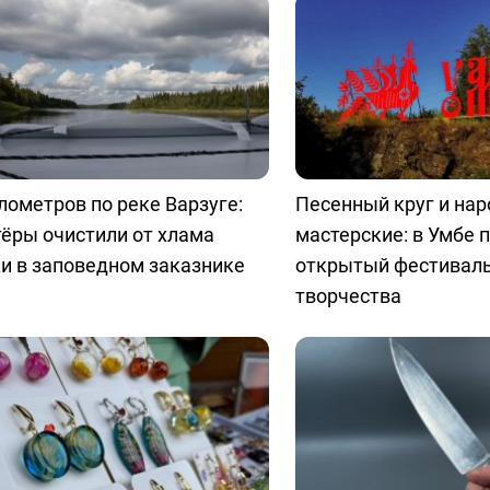
лометров по реке Варзуге:
Песенный круг и на
ёры очистили от хлама
мастерские: в Умбе 
и в заповедном заказнике
открытый фестиваль
творчества