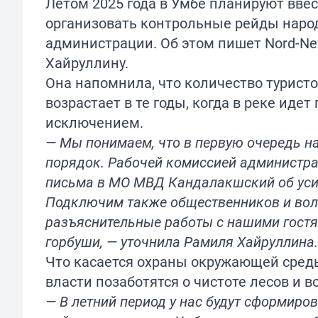
Летом 2025 года в Умбе планируют вве
организовать контрольные рейды народ
администрации. Об этом пишет
Nord-N
Хайруллину.
Она напомнила, что количество туристо
возрастает в те годы, когда в реке идет
исключением.
— Мы понимаем, что в первую очередь н
порядок. Рабочей комиссией администра
письма в МО МВД Кандалакшский об усил
Подключим также общественников и волон
разъяснительные работы с нашими гостям
горбуши, — уточнила Рамиля Хайруллина.
Что касается охраны окружающей среды,
власти позаботятся о чистоте лесов и 
— В летний период у нас будут сформиро