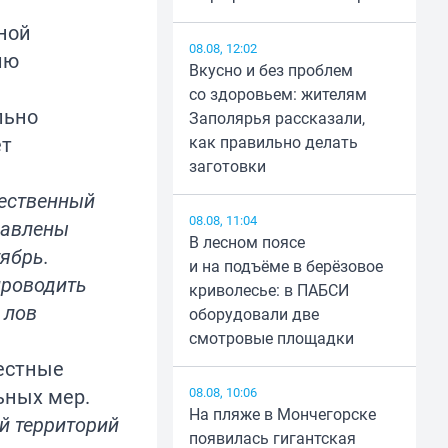
ной
08.08, 12:02
лю
Вкусно и без проблем
со здоровьем: жителям
льно
Заполярья рассказали,
ет
как правильно делать
заготовки
щественный
08.08, 11:04
равлены
В лесном поясе
ябрь.
и на подъёме в берёзовое
проводить
криволесье: в ПАБСИ
 лов
оборудовали две
смотровые площадки
Местные
ьных мер.
08.08, 10:06
На пляже в Мончегорске
й территорий
появилась гигантская