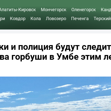
Апатиты-Кировск
Мончегорск
Оленегорск
Кан
ри
Ковдор
Кола
Ловозеро
Печенга
Терский
и и полиция будут следит
ва горбуши в Умбе этим л