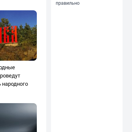
правильно
родные
проведут
 народного