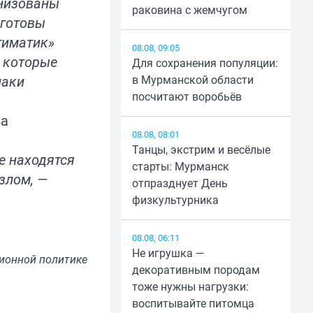
анизованы
раковина с жемчугом
 готовы
итиматик»
08.08, 09:05
 которые
Для сохранения популяции:
наки
в Мурманской области
посчитают воробьёв
ва
08.08, 08:01
Танцы, экстрим и весёлые
е находятся
старты: Мурманск
злом, —
отпразднует День
физкультурника
08.08, 06:11
Не игрушка —
ионной политике
декоративным породам
тоже нужны нагрузки:
воспитывайте питомца