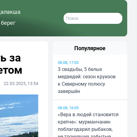
далакша
 берег
Популярное
ь за
08.08, 17:03
етом
3 свадьбы, 5 белых
медведей: сезон круизов
22.03.2025, 13:54
к Северному полюсу
завершён
08.08, 16:05
«Вера в людей становится
крепче»: мурманчанин
поблагодарил рыбаков,
не тронувших забытые