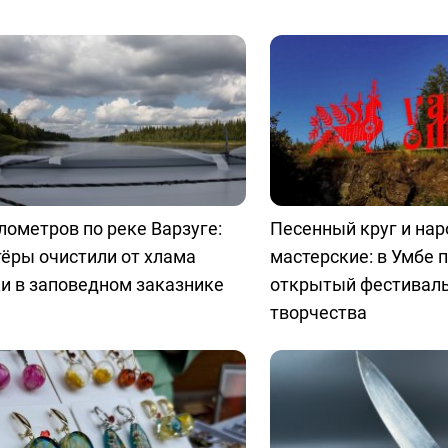
лометров по реке Варзуге:
Песенный круг и на
ёры очистили от хлама
мастерские: в Умбе 
и в заповедном заказнике
открытый фестиваль
творчества