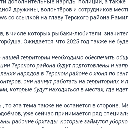
сти дополнительные наряды полиции, а также
ной дружины, волонтёров и сотрудников мест
ews
со ссылкой на главу Терского района Рами
в, в числе которых рыбаки-любители, значите
 горбуша. Ожидается, что 2025 год также не буд
а нашей территории необходимо обеспечить об
ции Терского района будут подготовлены и нап
ении нарядов в Терском районе с июня по сент
теров, они начнут работать на территориях и 
и, которые будут находиться в местах, где идет
 то эта тема также не останется в стороне. 
водоёмов, уже сейчас принимается ряд специал
ваны рабочие бригады, которые займутся уборко