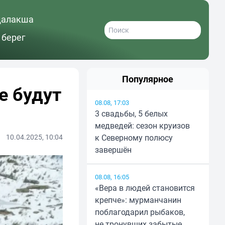
далакша
 берег
Популярное
е будут
08.08, 17:03
3 свадьбы, 5 белых
медведей: сезон круизов
10.04.2025, 10:04
к Северному полюсу
завершён
08.08, 16:05
«Вера в людей становится
крепче»: мурманчанин
поблагодарил рыбаков,
не тронувших забытые