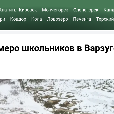
Апатиты-Кировск
Мончегорск
Оленегорск
Кан
ри
Ковдор
Кола
Ловозеро
Печенга
Терский
меро школьников в Варзуг
о