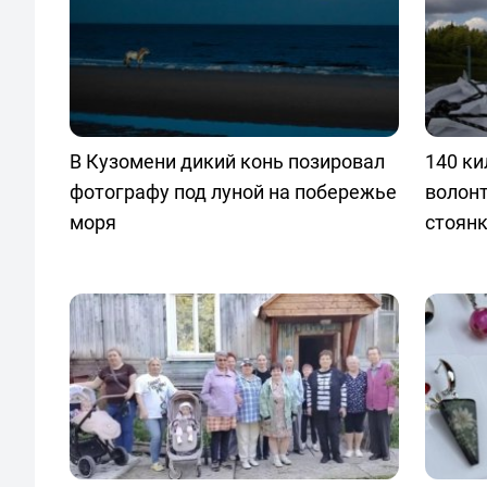
В Кузомени дикий конь позировал
140 ки
фотографу под луной на побережье
волонт
моря
стоянк