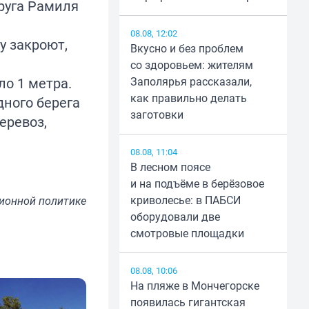
круга Рамиля
08.08, 12:02
у закроют,
Вкусно и без проблем
со здоровьем: жителям
ло 1 метра.
Заполярья рассказали,
как правильно делать
дного берега
заготовки
еревоз,
08.08, 11:04
В лесном поясе
и на подъёме в берёзовое
криволесье: в ПАБСИ
ионной политике
оборудовали две
смотровые площадки
08.08, 10:06
На пляже в Мончегорске
появилась гигантская