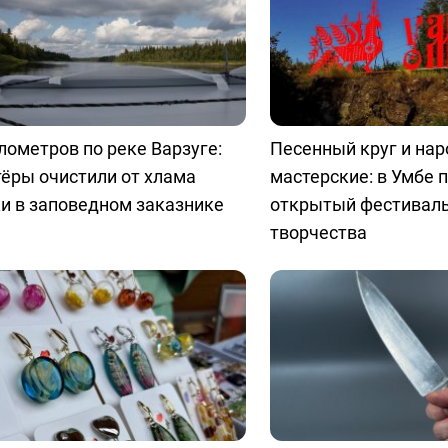
лометров по реке Варзуге:
Песенный круг и на
ёры очистили от хлама
мастерские: в Умбе 
и в заповедном заказнике
открытый фестиваль
творчества