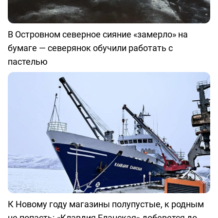
В Островном северное сияние «замерло» на
бумаге — северянок обучили работать с
пастелью
К Новому году магазины полупустые, к родным
не попасть: «Клавдия Еланская» доберется до