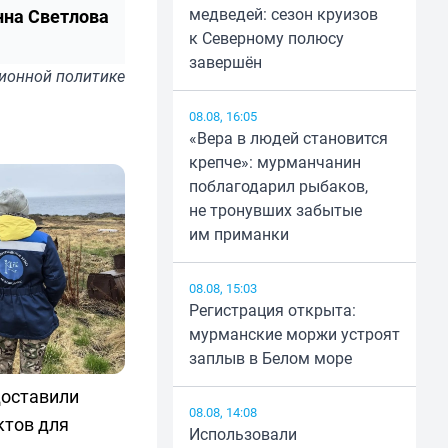
медведей: сезон круизов
нна Светлова
к Северному полюсу
завершён
ионной политике
08.08, 16:05
«Вера в людей становится
крепче»: мурманчанин
поблагодарил рыбаков,
не тронувших забытые
им приманки
08.08, 15:03
Регистрация открыта:
мурманские моржи устроят
заплыв в Белом море
доставили
08.08, 14:08
ктов для
Использовали