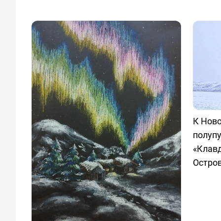
К Нов
полупу
«Клавд
Остров