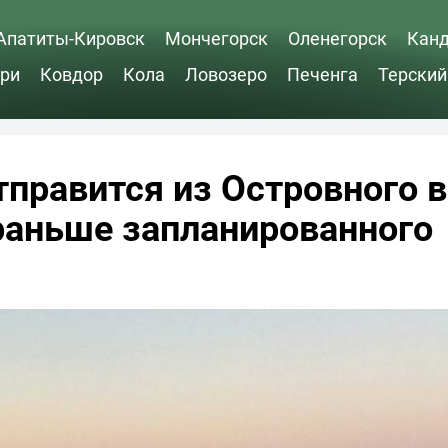
Апатиты-Кировск
Мончегорск
Оленегорск
Кан
ри
Ковдор
Кола
Ловозеро
Печенга
Терский
тправится из Островного в
раньше запланированного