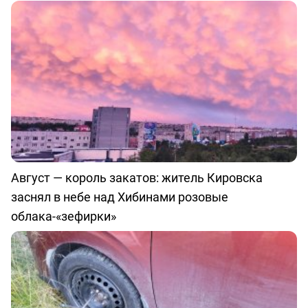
Август — король закатов: житель Кировска
заснял в небе над Хибинами розовые
облака-«зефирки»