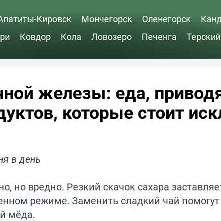
Апатиты-Кировск
Мончегорск
Оленегорск
Кан
ри
Ковдор
Кола
Ловозеро
Печенга
Терский
чной железы: еда, приво
одуктов, которые стоит ис
ня в день
но, но вредно. Резкий скачок сахара заставляе
енном режиме. Заменить сладкий чай помогут
й мёда.