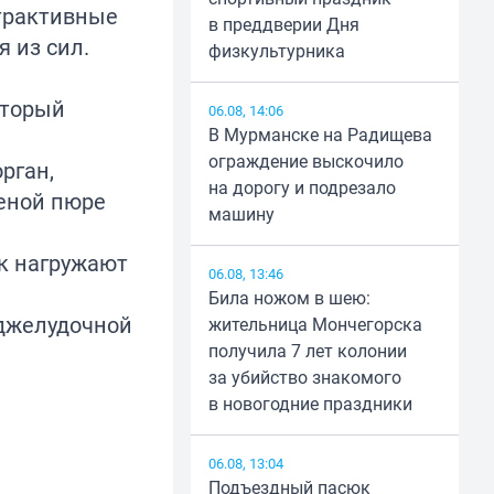
страктивные
в преддверии Дня
 из сил.
физкультурника
оторый
06.08, 14:06
В Мурманске на Радищева
ограждение выскочило
рган,
на дорогу и подрезало
еной пюре
машину
ок нагружают
06.08, 13:46
Била ножом в шею:
оджелудочной
жительница Мончегорска
получила 7 лет колонии
за убийство знакомого
в новогодние праздники
06.08, 13:04
Подъездный пасюк