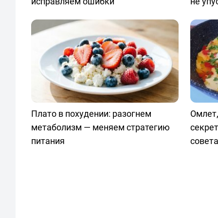
исправляем ошибки
не упу
Плато в похудении: разогнем
Омлет,
метаболизм — меняем стратегию
секрет
питания
совет