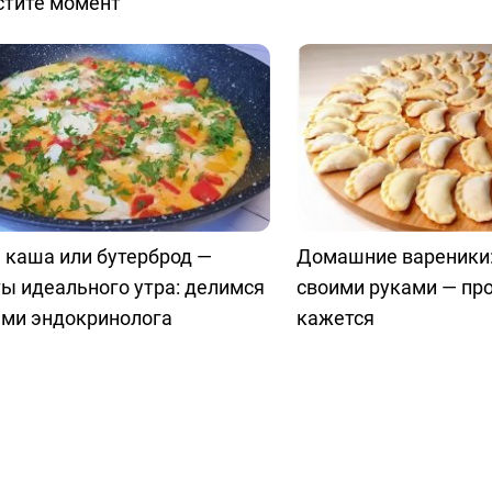
стите момент
 каша или бутерброд —
Домашние вареники:
ы идеального утра: делимся
своими руками — пр
ами эндокринолога
кажется