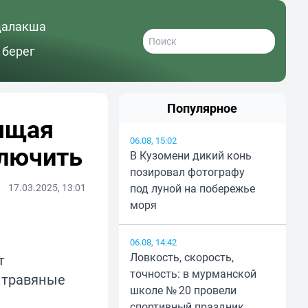
далакша
 берег
Популярное
дящая
06.08, 15:02
ключить
В Кузомени дикий конь
позировал фотографу
17.03.2025, 13:01
под луной на побережье
моря
06.08, 14:42
Ловкость, скорость,
т
точность: в мурманской
 травяные
школе № 20 провели
спортивный праздник