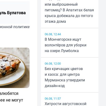
или выброшенный
питомец? В Апатитах белая
уль Булатова
крыса добежала до пятого
этажа дома
ионной политике
06.08, 12:44
В Мончегорске ищут
волонтёров для уборки
на озере Лумболка
06.08, 12:00
Без кричащих цветов
и хаоса: для центра
Мурманска утвердили
дизайн-код
 влюбятся
06.08, 11:57
 ее не могут
Хитрости августовской