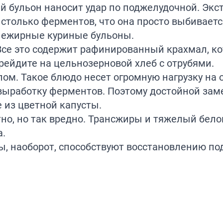
й бульон наносит удар по поджелудочной. Эк
только ферментов, что она просто выбивается
 нежирные куриные бульоны.
 Все это содержит рафинированный крахмал, к
рейдите на цельнозерновой хлеб с отрубями.
ом. Такое блюдо несет огромную нагрузку на о
выработку ферментов. Поэтому достойной зам
 из цветной капусты.
тно, но так вредно. Трансжиры и тяжелый бел
а.
ты, наоборот, способствуют восстановлению п