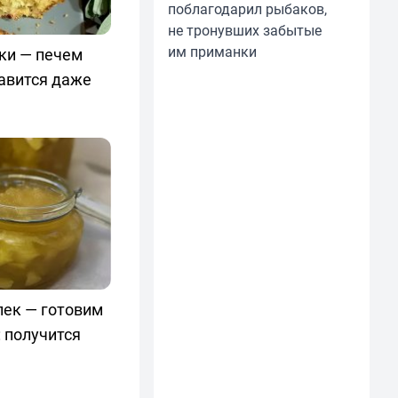
поблагодарил рыбаков,
не тронувших забытые
им приманки
уки — печем
авится даже
лек — готовим
 получится