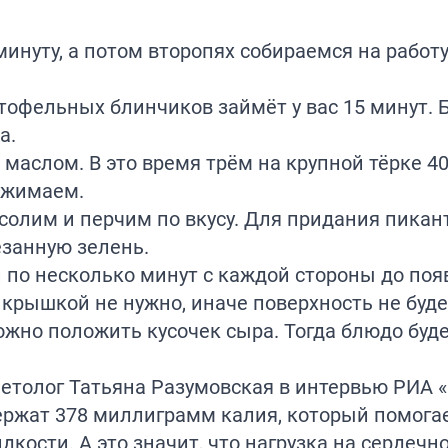
нуту, а потом второпях собираемся на работу
ртофельных блинчиков займёт у вас 15 минут.
а.
маслом. В это время трём на крупной тёрке 4
тжимаем.
солим и перчим по вкусу. Для придания пикан
езанную зелень.
по несколько минут с каждой стороны до поя
крышкой не нужно, иначе поверхность не буде
ожно положить кусочек сыра. Тогда блюдо буд
иетолог Татьяна Разумовская в интервью РИА 
держат 378 миллиграмм калия, который помога
кости. А это значит, что нагрузка на сердечн