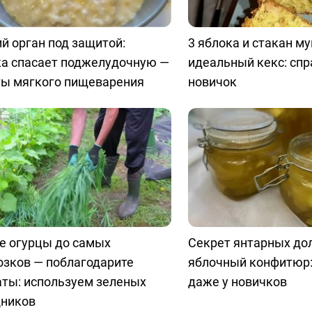
й орган под защитой:
3 яблока и стакан м
ка спасает поджелудочную —
идеальный кекс: спр
ты мягкого пищеварения
новичок
е огурцы до самых
Секрет янтарных до
озков — поблагодарите
яблочный конфитюр:
аты: используем зеленых
даже у новичков
ников