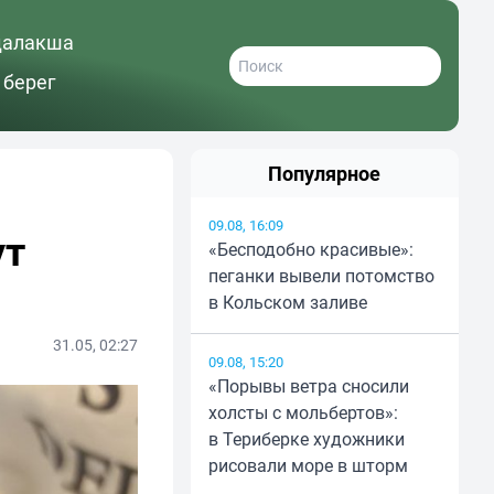
далакша
 берег
Популярное
09.08, 16:09
ут
«Бесподобно красивые»:
пеганки вывели потомство
в Кольском заливе
31.05, 02:27
09.08, 15:20
«Порывы ветра сносили
холсты с мольбертов»:
в Териберке художники
рисовали море в шторм