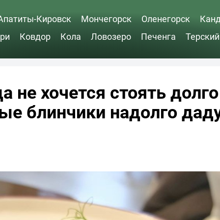
Апатиты-Кировск
Мончегорск
Оленегорск
Кан
ри
Ковдор
Кола
Ловозеро
Печенга
Терский
а не хочется стоять долго
ые блинчики надолго дад