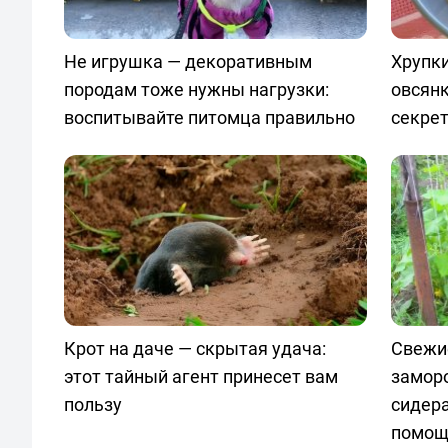
Не игрушка — декоративным
Хрупки
породам тоже нужны нагрузки:
овсян
воспитывайте питомца правильно
секре
Крот на даче — скрытая удача:
Свежи
этот тайный агент принесет вам
замор
пользу
сидер
помощ