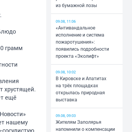
из бумажной лозы
.
09.08, 11:06
«Антивандальное
 Блюдо
исполнение и система
пожаротушения»:
00 грамм
появились подробности
проекта «Эколифт»
тности
09.08, 10:02
В Кировске и Апатитах
вления
на трёх площадках
т хрустящей.
открылась природная
ет ещё
выставка
«Новости»
09.08, 09:03
ет нашему
Жителям Заполярья
напомнили о компенсации
о-сосудистую