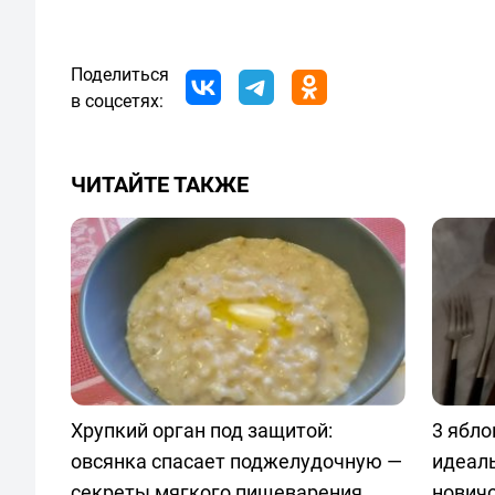
Поделиться
в соцсетях:
ЧИТАЙТЕ ТАКЖЕ
Хрупкий орган под защитой:
3 ябло
овсянка спасает поджелудочную —
идеаль
секреты мягкого пищеварения
нович