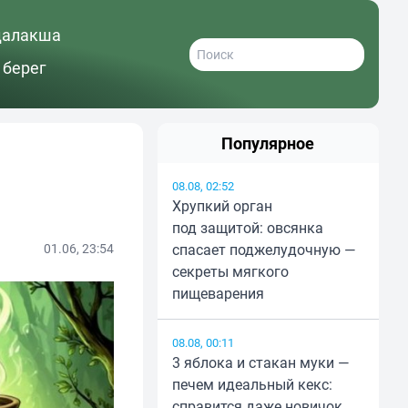
далакша
 берег
Популярное
08.08, 02:52
Хрупкий орган
под защитой: овсянка
01.06, 23:54
спасает поджелудочную —
секреты мягкого
пищеварения
08.08, 00:11
3 яблока и стакан муки —
печем идеальный кекс:
справится даже новичок