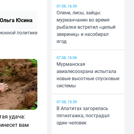
07.08, 16:39
Олени, лисы, зайцы:
Ольга Юсина
мурманчанин во время
рыбалки встретил «целый
ионной политике
зверинец» и насобирал
ягод
07.08, 16:06
Мурманская
авиалесоохрана испытала
новые высотные спусковые
системы
07.08, 15:39
В Апатитах загорелась
пятиэтажка, пострадал
тая удача:
один человек
ринесет вам