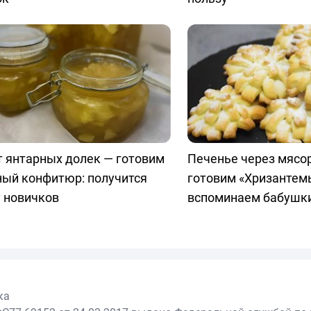
 янтарных долек — готовим
Печенье через мясо
ный конфитюр: получится
готовим «Хризантемы
 новичков
вспоминаем бабушк
ка