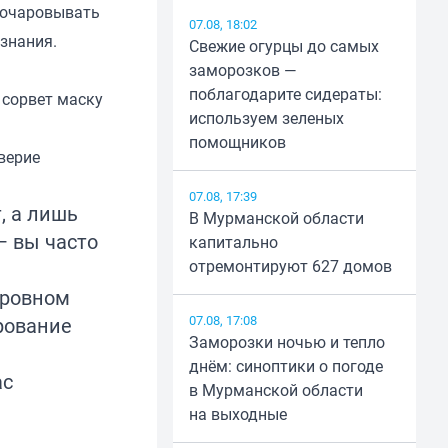
и очаровывать
07.08, 18:02
знания.
Свежие огурцы до самых
заморозков —
поблагодарите сидераты:
 сорвет маску
используем зеленых
помощников
верие
07.08, 17:39
, а лишь
В Мурманской области
— вы часто
капитально
отремонтируют 627 домов
 ровном
07.08, 17:08
рование
Заморозки ночью и тепло
днём: синоптики о погоде
ас
в Мурманской области
на выходные