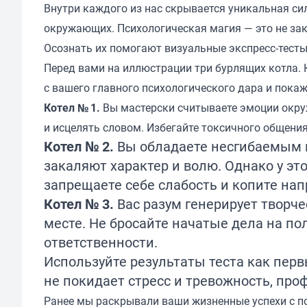
Внутри каждого из нас скрывается уникальная си
окружающих. Психологическая магия — это не зак
Осознать их помогают визуальные экспресс-тесты
Перед вами на иллюстрации три бурлящих котла. 
с вашего главного психологического дара и покаж
Котел № 1.
Вы мастерски считываете эмоции окру
и исцелять словом. Избегайте токсичного общения
Котел № 2.
Вы обладаете несгибаемым 
закаляют характер и волю. Однако у эт
запрещаете себе слабость и копите на
Котел № 3.
Вас разум генерирует творче
месте. Не бросайте начатые дела на п
ответственности.
Используйте результаты теста как перв
не покидает стресс и тревожность, пр
Ранее мы раскрывали ваши жизненные успехи с 