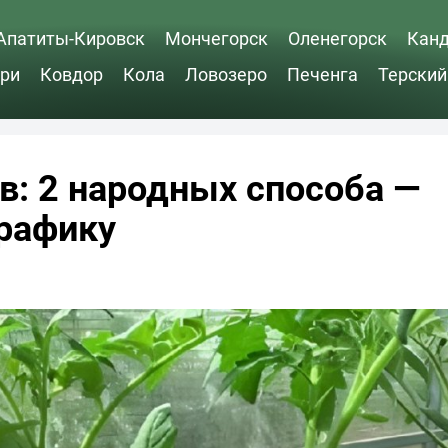
Апатиты-Кировск
Мончегорск
Оленегорск
Кан
ри
Ковдор
Кола
Ловозеро
Печенга
Терский
: 2 народных способа —
графику