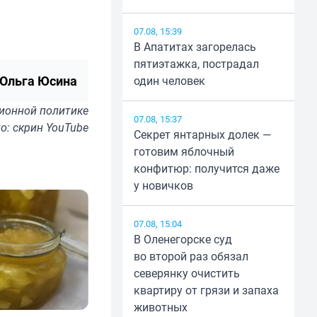
07.08, 15:39
В Апатитах загорелась
пятиэтажка, пострадал
Ольга Юсина
один человек
ионной политике
07.08, 15:37
о: скрин YouTube
Секрет янтарных долек —
готовим яблочный
конфитюр: получится даже
у новичков
07.08, 15:04
В Оленегорске суд
во второй раз обязал
северянку очистить
квартиру от грязи и запаха
животных