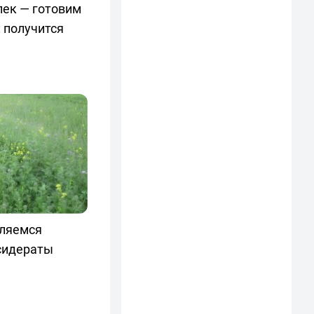
лек — готовим
 получится
вляемся
 сидераты