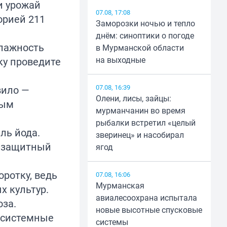
и урожай
07.08, 17:08
орией 211
Заморозки ночью и тепло
днём: синоптики о погоде
влажность
в Мурманской области
на выходные
ку проведите
07.08, 16:39
вило —
Олени, лисы, зайцы:
ным
мурманчанин во время
рыбалки встретил «целый
ль йода.
зверинец» и насобирал
т защитный
ягод
оротку, ведь
07.08, 16:06
Мурманская
х культур.
авиалесоохрана испытала
за.
новые высотные спусковые
я системные
системы