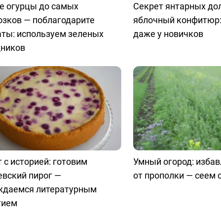
е огурцы до самых
Секрет янтарных до
озков — поблагодарите
яблочный конфитюр:
аты: используем зеленых
даже у новичков
ников
 с историей: готовим
Умный огород: изба
евский пирог —
от прополки — сеем
ждаемся литературным
тием