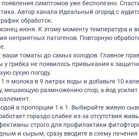
 появления симптомов уже бесполезно. Спаст
тика. Автор канала
Идеальный огород
с аудит
график обработок.
конец июня. К этому моменту температура и 
ия неприятных патогенов. Повторную обработ
е.
 ваши томаты до самых холодов. Главное пра
ы у грибка не появилось привыкания к защит
хую сухую погоду.
1 л молока в 9 литрах воды и добавьте 10 капе
ду, мешающую размножению спор, а йод усили
роэлемент.
водой в пропорции 1 к 1. Выбирайте живую сыв
ботает гораздо слабее из-за отсутствия живы
фективны строго для профилактики фитофторо
одным и сырым, сразу вводите в схему лечени