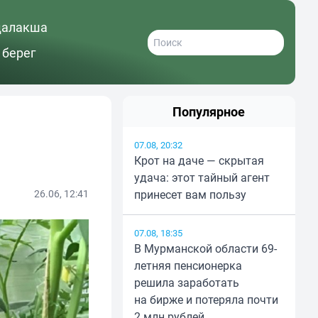
далакша
 берег
Популярное
07.08, 20:32
Крот на даче — скрытая
удача: этот тайный агент
26.06, 12:41
принесет вам пользу
07.08, 18:35
В Мурманской области 69-
летняя пенсионерка
решила заработать
на бирже и потеряла почти
2 млн рублей