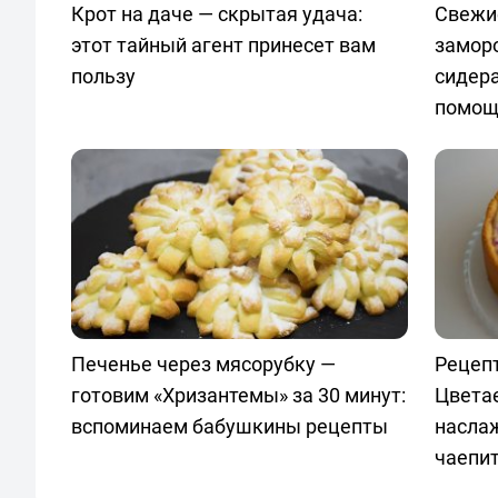
Крот на даче — скрытая удача:
Свежи
этот тайный агент принесет вам
замор
пользу
сидер
помощ
Печенье через мясорубку —
Рецепт
готовим «Хризантемы» за 30 минут:
Цвета
вспоминаем бабушкины рецепты
насла
чаепи