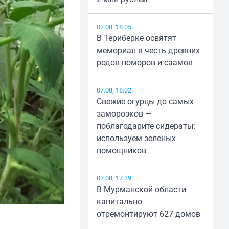
07.08, 18:05
В Териберке освятят
мемориал в честь древних
родов поморов и саамов
07.08, 18:02
Свежие огурцы до самых
заморозков —
поблагодарите сидераты:
используем зеленых
помощников
07.08, 17:39
В Мурманской области
капитально
отремонтируют 627 домов