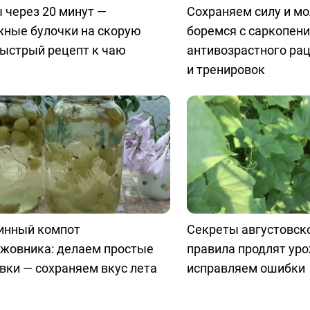
 через 20 минут —
Сохраняем силу и м
жные булочки на скорую
боремся с саркопени
быстрый рецепт к чаю
антивозрастного ра
и тренировок
инный компот
Секреты августовско
ыжовника: делаем простые
правила продлят уро
вки — сохраняем вкус лета
исправляем ошибки