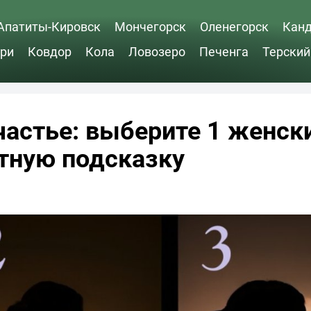
Апатиты-Кировск
Мончегорск
Оленегорск
Кан
ри
Ковдор
Кола
Ловозеро
Печенга
Терский
частье: выберите 1 женск
стную подсказку