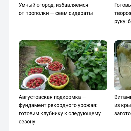
Умный огород: избавляемся
Готовы
от прополки — сеем сидераты
творо
руку: 
Августовская подкормка —
Витам
фундамент рекордного урожая:
из кр
готовим клубнику к следующему
загото
сезону