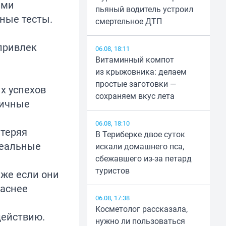
ыми
пьяный водитель устроил
ные тесты.
смертельное ДТП
привлек
06.08, 18:11
Витаминный компот
из крыжовника: делаем
простые заготовки —
х успехов
сохраняем вкус лета
личные
06.08, 18:10
 теряя
В Териберке двое суток
деальные
искали домашнего пса,
сбежавшего из-за петард
туристов
аже если они
паснее
06.08, 17:38
Косметолог рассказала,
действию.
нужно ли пользоваться