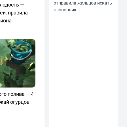
отправила жильцов искать
олодость —
клоповник
ей: правила
циона
го полива — 4
жай огурцов: