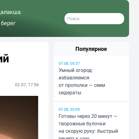
далакша
 берег
Популярное
ий
07.08, 05:37
Умный огород:
избавляемся
02.07, 17:56
от прополки — сеем
сидераты
07.08, 03:09
Готовы через 20 минут —
творожные булочки
на скорую руку: быстрый
рецепт к чаю