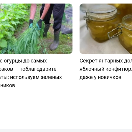
е огурцы до самых
Секрет янтарных до
озков — поблагодарите
яблочный конфитюр:
аты: используем зеленых
даже у новичков
ников