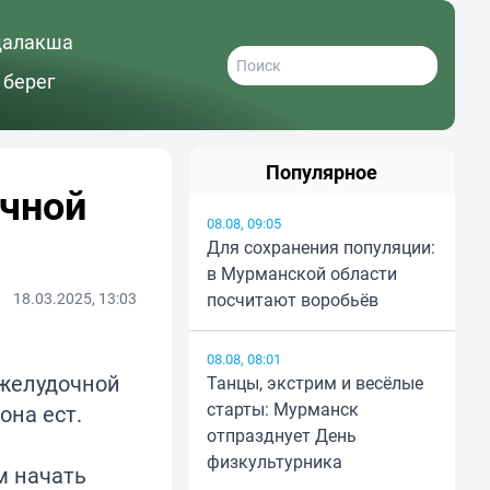
далакша
 берег
Популярное
очной
08.08, 09:05
Для сохранения популяции:
в Мурманской области
18.03.2025, 13:03
посчитают воробьёв
08.08, 08:01
джелудочной
Танцы, экстрим и весёлые
старты: Мурманск
она ест.
отпразднует День
физкультурника
м начать