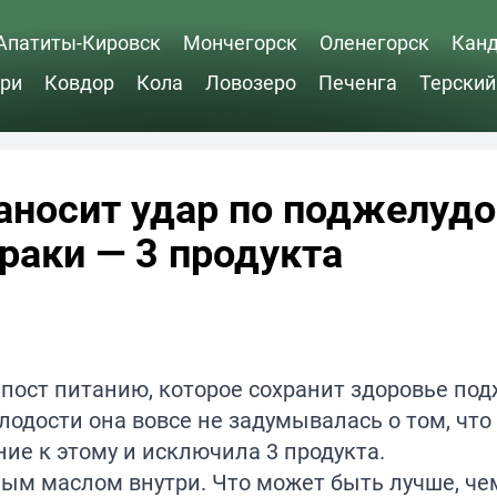
Апатиты-Кировск
Мончегорск
Оленегорск
Кан
ри
Ковдор
Кола
Ловозеро
Печенга
Терский
аносит удар по поджелуд
раки — 3 продукта
 пост питанию, которое сохранит здоровье по
лодости она вовсе не задумывалась о том, что 
ие к этому и исключила 3 продукта.
ным маслом внутри. Что может быть лучше, че