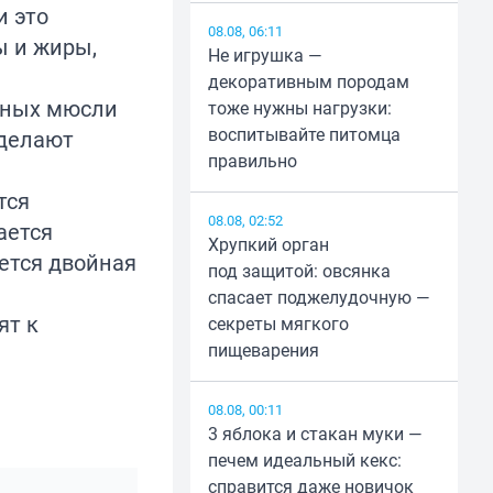
и это
08.08, 06:11
ы и жиры,
Не игрушка —
декоративным породам
инных мюсли
тоже нужны нагрузки:
воспитывайте питомца
 делают
правильно
тся
08.08, 02:52
ается
Хрупкий орган
ается двойная
под защитой: овсянка
спасает поджелудочную —
ят к
секреты мягкого
пищеварения
08.08, 00:11
3 яблока и стакан муки —
печем идеальный кекс:
справится даже новичок