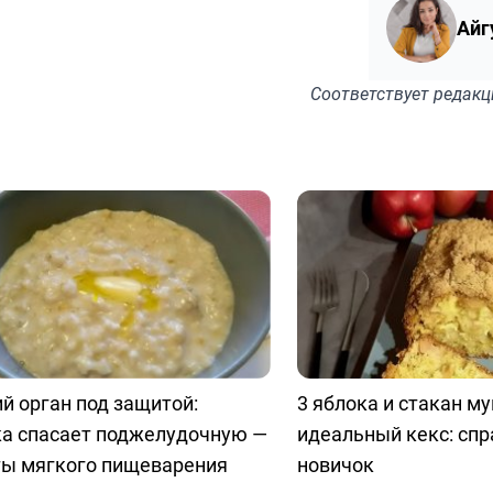
Айг
Соответствует
редакц
й орган под защитой:
3 яблока и стакан м
ка спасает поджелудочную —
идеальный кекс: спр
ты мягкого пищеварения
новичок