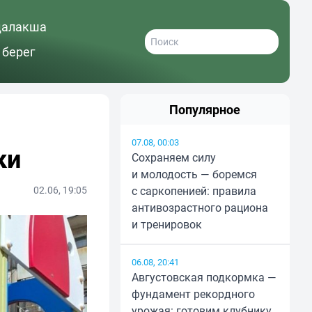
далакша
 берег
Популярное
07.08, 00:03
ки
Сохраняем силу
и молодость — боремся
02.06, 19:05
с саркопенией: правила
антивозрастного рациона
и тренировок
06.08, 20:41
Августовская подкормка —
фундамент рекордного
урожая: готовим клубнику