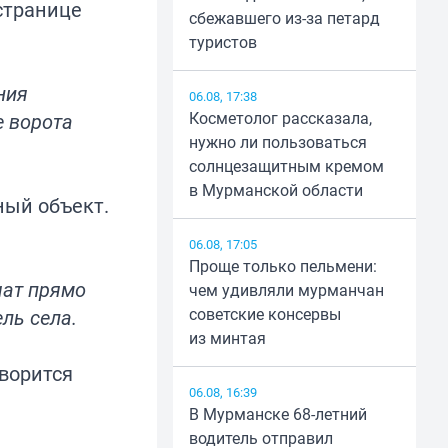
странице
сбежавшего из-за петард
туристов
ния
06.08, 17:38
Косметолог рассказала,
е ворота
нужно ли пользоваться
солнцезащитным кремом
в Мурманской области
ный объект.
06.08, 17:05
Проще только пельмени:
чат прямо
чем удивляли мурманчан
советские консервы
ль села.
из минтая
ворится
06.08, 16:39
В Мурманске 68-летний
водитель отправил