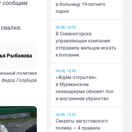
от сообщим
в больницу 19-летнего
парня
 свалке.
06.08, 16:03
В Снежногорске
управляющая компания
отправила жильцов искать
клоповник
ья Рыбакова
06.08, 15:49
ионной политике
«Ждём открытия»:
: Федор Голубцов
в Мурманском
океанариуме обновят пол
и внутреннее убранство
06.08, 15:32
Секреты августовского
полива — 4 правила