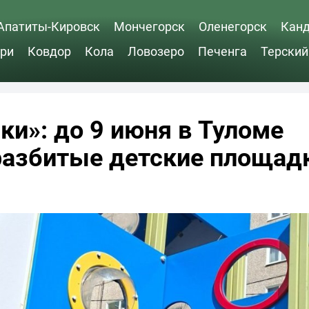
Апатиты-Кировск
Мончегорск
Оленегорск
Кан
ри
Ковдор
Кола
Ловозеро
Печенга
Терский
ки»: до 9 июня в Туломе
разбитые детские площад