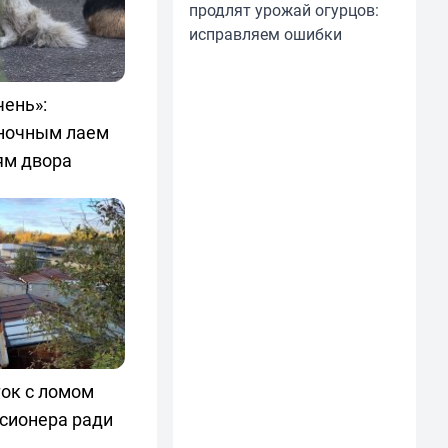
продлят урожай огурцов:
исправляем ошибки
чень»:
ночным лаем
ям двора
ок с ломом
нсионера ради