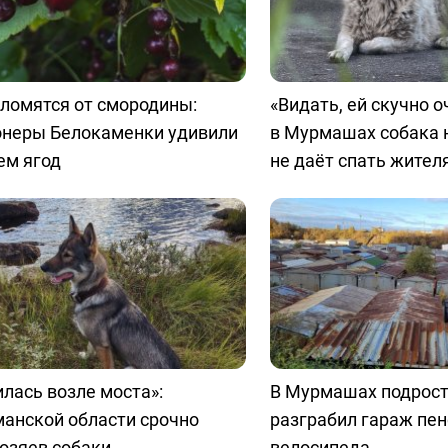
ломятся от смородины:
«Видать, ей скучно о
онеры Белокаменки удивили
в Мурмашах собака 
ем ягод
не даёт спать жител
лась возле моста»:
В Мурмашах подрост
анской области срочно
разграбил гараж пе
озяев собаки
велосипеда