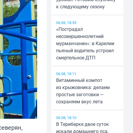
к следующему сезону
06.08, 18:39
«Пострадал
несовершеннолетний
мурманчанин»: в Карелии
пьяный водитель устроил
смертельное ДТП
06.08, 18:11
Витаминный компот
из крыжовника: делаем
простые заготовки —
сохраняем вкус лета
06.08, 18:10
В Териберке двое суток
северян,
искали домашнего пса,