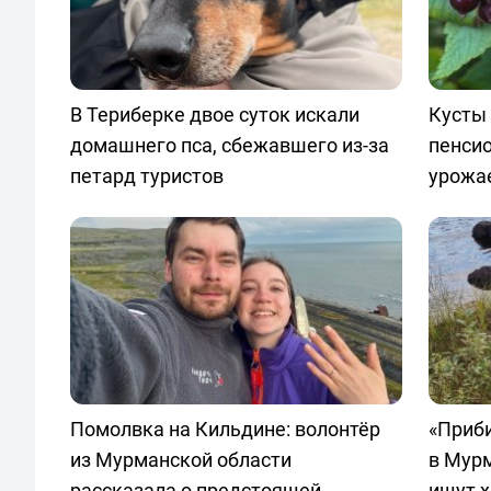
В Териберке двое суток искали
Кусты 
домашнего пса, сбежавшего из-за
пенси
петард туристов
урожа
Помолвка на Кильдине: волонтёр
«Приби
из Мурманской области
в Мурм
рассказала о предстоящей
ищут х