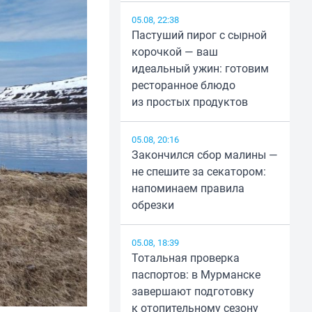
05.08, 22:38
Пастуший пирог с сырной
корочкой — ваш
идеальный ужин: готовим
ресторанное блюдо
из простых продуктов
05.08, 20:16
Закончился сбор малины —
не спешите за секатором:
напоминаем правила
обрезки
05.08, 18:39
Тотальная проверка
паспортов: в Мурманске
завершают подготовку
к отопительному сезону