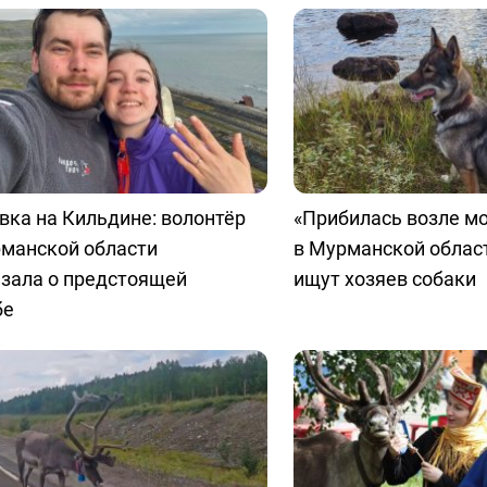
ка на Кильдине: волонтёр
«Прибилась возле мо
рманской области
в Мурманской облас
азала о предстоящей
ищут хозяев собаки
бе