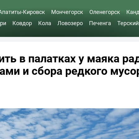
Апатиты-Кировск
Мончегорск
Оленегорск
Кан
ри
Ковдор
Кола
Ловозеро
Печенга
Терский
ть в палатках у маяка ра
ами и сбора редкого мусо