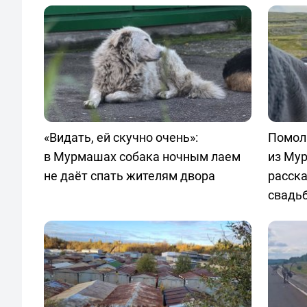
«Видать, ей скучно очень»:
Помолв
в Мурмашах собака ночным лаем
из Му
не даёт спать жителям двора
расск
свадь