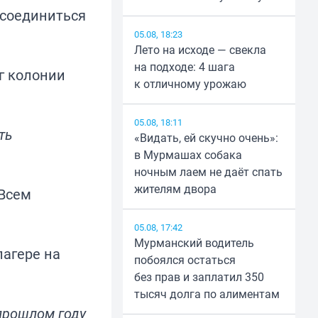
исоединиться
05.08, 18:23
Лето на исходе — свекла
на подходе: 4 шага
г колонии
к отличному урожаю
05.08, 18:11
ть
«Видать, ей скучно очень»:
в Мурмашах собака
ночным лаем не даёт спать
жителям двора
 Всем
05.08, 17:42
Мурманский водитель
лагере на
побоялся остаться
без прав и заплатил 350
тысяч долга по алиментам
прошлом году