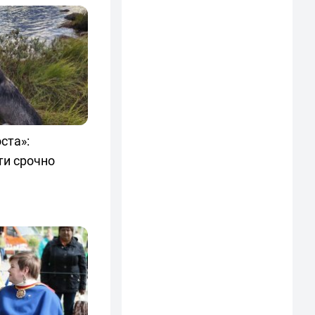
ста»:
ти срочно