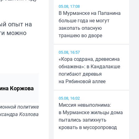
05.08, 17:08
В Мурманске на Папанина
больше года не могут
ый опыт на
закопать опасную
ти можно
траншею во дворе
05.08, 16:57
«Кора содрана, древесина
обнажена»: в Кандалакше
погибают деревья
на Рябиновой аллее
ина Коржова
05.08, 16:02
Миссия невыполнима:
ионной политике
в Мурманске жильцы дома
ксандра Козлова
пытались запихнуть
кровать в мусоропровод