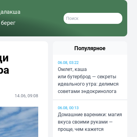
далакша
 берег
Популярное
ди
06.08, 03:22
ра
Омлет, каша
или бутерброд — секреты
идеального утра: делимся
советами эндокринолога
14.06, 09:08
06.08, 00:13
Домашние вареники: магия
вкуса своими руками —
проще, чем кажется