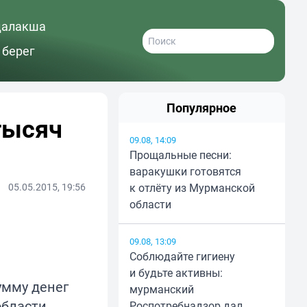
далакша
 берег
Популярное
тысяч
09.08, 14:09
Прощальные песни:
варакушки готовятся
05.05.2015, 19:56
к отлёту из Мурманской
области
09.08, 13:09
Соблюдайте гигиену
и будьте активны:
умму денег
мурманский
области
Роспотребнадзор дал