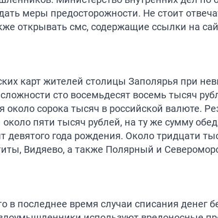
ать меры предосторожности. Не стоит отвеча
кже открывать смс, содержащие ссылки на са
ских карт жителей столицы Заполярья при не
 сложности сто восемьдесят восемь тысяч руб
 около сорока тысяч в российской валюте. Ре
 около пяти тысяч рублей, на ту же сумму обе
т девятого года рождения. Около тридцати ты
иты, Видяево, а также Полярный и Североморс
о в последнее время случаи списания денег б
и злоумышленники используют вредоносные п