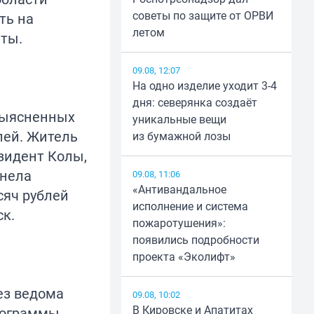
советы по защите от ОРВИ
ть на
летом
йты.
09.08, 12:07
На одно изделие уходит 3-4
дня: северянка создаёт
выясненных
уникальные вещи
лей. Житель
из бумажной лозы
зидент Колы,
днела
09.08, 11:06
«Антивандальное
сяч рублей
исполнение и система
к.
пожаротушения»:
появились подробности
проекта «Эколифт»
ез ведома
09.08, 10:02
В Кировске и Апатитах
рограммы,