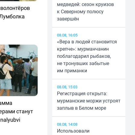
медведей: сезон круизов
 волонтёров
к Северному полюсу
 Лумболка
завершён
08.08, 16:05
«Вера в людей становится
крепче»: мурманчанин
поблагодарил рыбаков,
не тронувших забытые
им приманки
08.08, 15:03
Регистрация открыта:
мурманские моржи устроят
рамма
заплыв в Белом море
ерами станут
nalyubvi
08.08, 14:08
Использовали