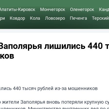
Апатиты-Кировск
Мончегорск
Оленегорск
Кан
ри
Ковдор
Кола
Ловозеро
Печенга
Терский
 Заполярья лишились 440 
иков
что жители Заполярья вновь потеряли крупную с
шленников. Министерство внутренних дел по 