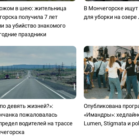
ножом в шею: жительница
В Мончегорске ищут
орска получила 7 лет
для уборки на озере
и за убийство знакомого
годние праздники
 по девять жизней?»:
Опубликована прог
нчанка пожаловалась
«Имандры»: хедлайн
предел водителей на трассе
Lumen, Stigmata и pol
нчегорска