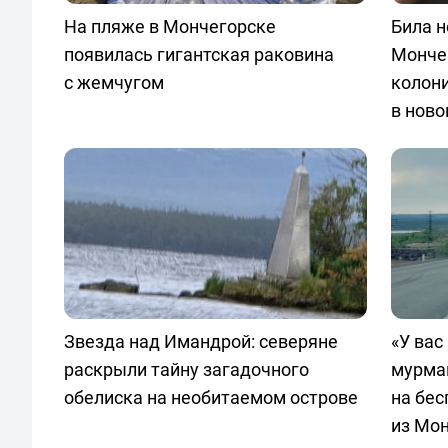
На пляже в Мончегорске
Била 
появилась гигантская раковина
Мончег
с жемчугом
колони
в ново
Звезда над Имандрой: северяне
«У вас
раскрыли тайну загадочного
мурма
обелиска на необитаемом острове
на бес
из Мо