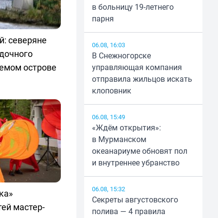
в больницу 19-летнего
парня
й: северяне
06.08, 16:03
адочного
В Снежногорске
аемом острове
управляющая компания
отправила жильцов искать
клоповник
06.08, 15:49
«Ждём открытия»:
в Мурманском
океанариуме обновят пол
и внутреннее убранство
06.08, 15:32
ка»
Секреты августовского
тей мастер-
полива — 4 правила