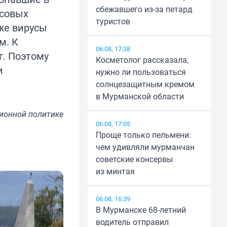
сбежавшего из-за петард
нсовых
туристов
 же вирусы
м. К
06.08, 17:38
г. Поэтому
Косметолог рассказала,
и
нужно ли пользоваться
солнцезащитным кремом
в Мурманской области
ионной политике
06.08, 17:05
Проще только пельмени:
чем удивляли мурманчан
советские консервы
из минтая
06.08, 16:39
В Мурманске 68-летний
водитель отправил