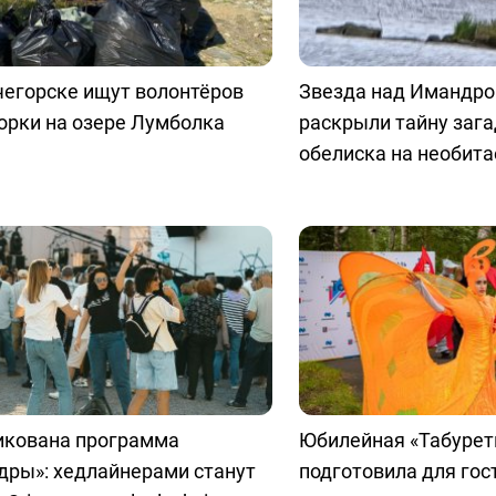
чегорске ищут волонтёров
Звезда над Имандро
орки на озере Лумболка
раскрыли тайну заг
обелиска на необит
икована программа
Юбилейная «Табурет
дры»: хедлайнерами станут
подготовила для гос