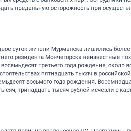
дать предельную осторожность при осуществ
е двое суток жители Мурманска лишились более
тнего резидента Мончегорска неизвестные по
, восемьдесят третьего года рождения, около 
бстоятельствах пятнадцать тысяч в российско
емьдесят восьмого года рождения. Восемнадц
тысяч, тринадцать тысяч рублей исчезли с кар
средств повинно вредоносное ПО. Программы, 