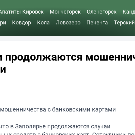
Апатиты-Кировск
Мончегорск
Оленегорск
Кан
ри
Ковдор
Кола
Ловозеро
Печенга
Терский
и продолжаются мошенни
ми
, что в Заполярье продолжаются случаи
ых средств с банковских карт. Сотрудники п