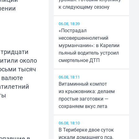
к следующему сезону
лении
06.08, 18:39
«Пострадал
несовершеннолетний
мурманчанин»: в Карелии
 тридцати
пьяный водитель устроил
хитили около
смертельное ДТП
восьми тысяч
й валюте
06.08, 18:11
Витаминный компот
атилетний
из крыжовника: делаем
ты
простые заготовки —
сохраняем вкус лета
06.08, 18:10
В Териберке двое суток
искали домашнего пса,
попавшие в