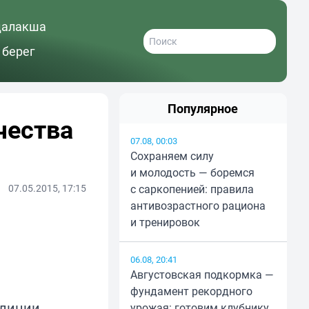
далакша
 берег
Популярное
чества
07.08, 00:03
Сохраняем силу
и молодость — боремся
07.05.2015, 17:15
с саркопенией: правила
антивозрастного рациона
и тренировок
06.08, 20:41
Августовская подкормка —
фундамент рекордного
олиции
урожая: готовим клубнику