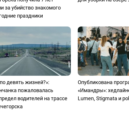
и за убийство знакомого
годние праздники
 по девять жизней?»:
Опубликована прог
нчанка пожаловалась
«Имандры»: хедлайн
предел водителей на трассе
Lumen, Stigmata и pol
нчегорска