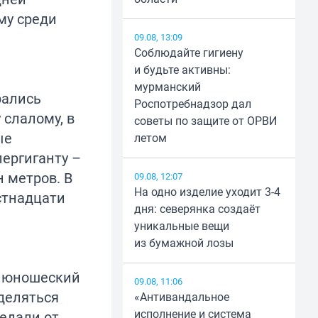
му среди
09.08, 13:09
Соблюдайте гигиену
и будьте активны:
мурманский
рались
Роспотребнадзор дал
 слалому, в
советы по защите от ОРВИ
ые
летом
пергиганту –
 метров. В
09.08, 12:07
На одно изделие уходит 3-4
стнадцати
дня: северянка создаёт
уникальные вещи
из бумажной лозы
е юношеский
09.08, 11:06
деляться
«Антивандальное
исполнение и система
едали от