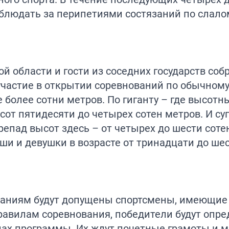
аблюдать за перипетиями состязаний по слало
 области и гости из соседних государств соб
участие в открытии соревнований по обычному
более сотни метров. По гиганту – где высотн
сот пятидесяти до четырех сотен метров. И су
епад высот здесь – от четырех до шести сотен
и и девушки в возрасте от тринадцати до ше
ованиям будут допущены спортсмены, имеющи
правилам соревнования, победители будут опре
дах программы. Их ждут почетные грамоты и м