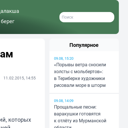
далакша
 берег
Популярное
дам
09.08, 15:20
«Порывы ветра сносили
холсты с мольбертов»:
11.02.2015, 14:55
в Териберке художники
рисовали море в шторм
09.08, 14:09
Прощальные песни:
варакушки готовятся
ий, которых
к отлёту из Мурманской
дней
области