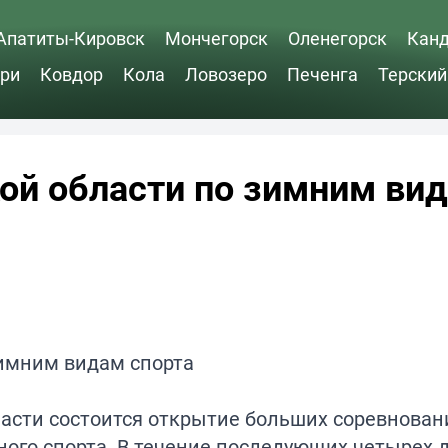
Апатиты-Кировск
Мончегорск
Оленегорск
Кан
ри
Ковдор
Кола
Ловозеро
Печенга
Терский
ой области по зимним ви
асти состоится открытие больших соревнован
ого спорта. В течение последующих четырех 