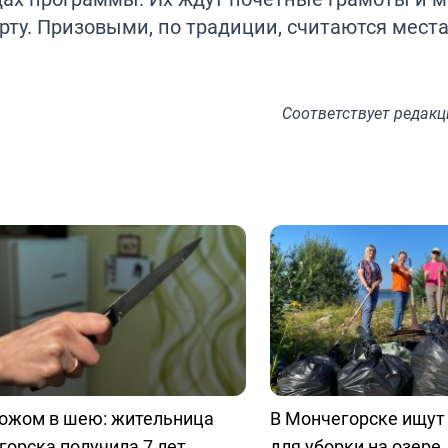
рту. Призовыми, по традиции, считаются места
Соответствует
редакц
ножом в шею: жительница
В Мончегорске ищут
орска получила 7 лет
для уборки на озере