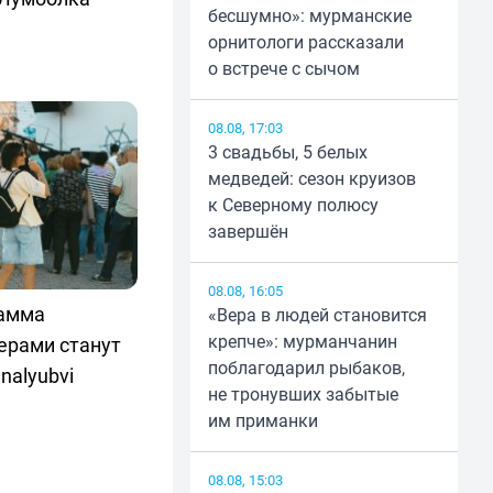
бесшумно»: мурманские
орнитологи рассказали
о встрече с сычом
08.08, 17:03
3 свадьбы, 5 белых
медведей: сезон круизов
к Северному полюсу
завершён
08.08, 16:05
рамма
«Вера в людей становится
крепче»: мурманчанин
ерами станут
поблагодарил рыбаков,
nalyubvi
не тронувших забытые
им приманки
08.08, 15:03