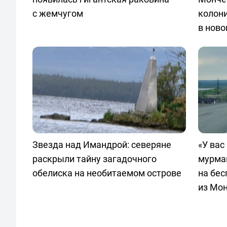
с жемчугом
колони
в ново
Звезда над Имандрой: северяне
«У вас
раскрыли тайну загадочного
мурма
обелиска на необитаемом острове
на бес
из Мо