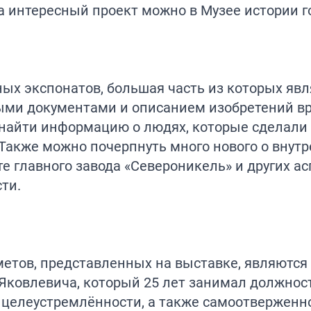
а интересный проект можно в Музее истории г
ых экспонатов, большая часть из которых явл
ыми документами и описанием изобретений в
 найти информацию о людях, которые сделали
. Также можно почерпнуть много нового о внут
те главного завода «Североникель» и других ас
ти.
метов, представленных на выставке, являются
ковлевича, который 25 лет занимал должност
и целеустремлённости, а также самоотверженн