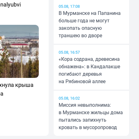
nalyubvi
05.08, 17:08
В Мурманске на Папанина
больше года не могут
закопать опасную
траншею во дворе
05.08, 16:57
«Кора содрана, древесина
обнажена»: в Кандалакше
погибают деревья
на Рябиновой аллее
хнула крыша
ра
05.08, 16:02
Миссия невыполнима:
в Мурманске жильцы дома
пытались запихнуть
кровать в мусоропровод