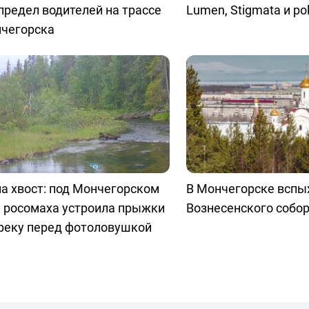
предел водителей на трассе
Lumen, Stigmata и pol
нчегорска
а хвост: под Мончегорском
В Мончегорске вспы
я росомаха устроила прыжки
Вознесенского собо
 реку перед фотоловушкой