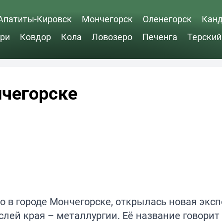
Апатиты-Кировск
Мончегорск
Оленегорск
Кан
ри
Ковдор
Кола
Ловозеро
Печенга
Терский
нчегорске
о в городе Мончегорске, открылась новая эксп
ей края – металлургии. Её название говорит 