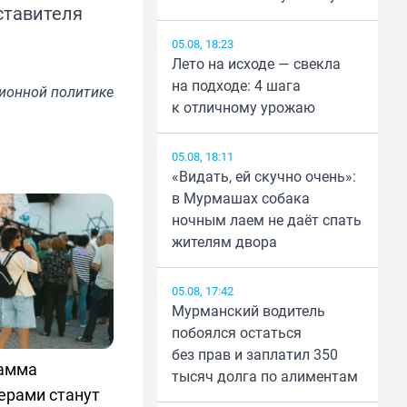
ставителя
05.08, 18:23
Лето на исходе — свекла
на подходе: 4 шага
ионной политике
к отличному урожаю
05.08, 18:11
«Видать, ей скучно очень»:
в Мурмашах собака
ночным лаем не даёт спать
жителям двора
05.08, 17:42
Мурманский водитель
побоялся остаться
без прав и заплатил 350
рамма
тысяч долга по алиментам
ерами станут