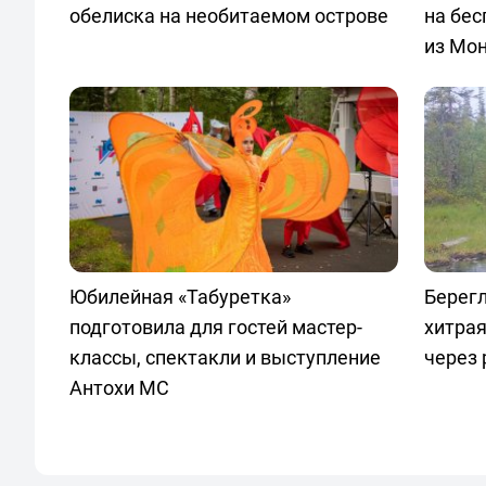
обелиска на необитаемом острове
на бес
из Мо
Юбилейная «Табуретка»
Берегл
подготовила для гостей мастер-
хитра
классы, спектакли и выступление
через
Антохи МС