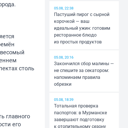
орода.
05.08, 22:38
Пастуший пирог с сырной
корочкой — ваш
идеальный ужин: готовим
ресторанное блюдо
яется
из простых продуктов
ремён
 весомый
05.08, 20:16
реннем
Закончился сбор малины —
пектах столь
не спешите за секатором:
напоминаем правила
обрезки
05.08, 18:39
Тотальная проверка
паспортов: в Мурманске
ь главного
завершают подготовку
ости его
к отопительному сезону