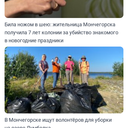
Била ножом в шею: жительница Мончегорска
получила 7 лет колонии за убийство знакомого
в новогодние праздники
В Мончегорске ищут волонтёров для уборки
на озере Лумболка