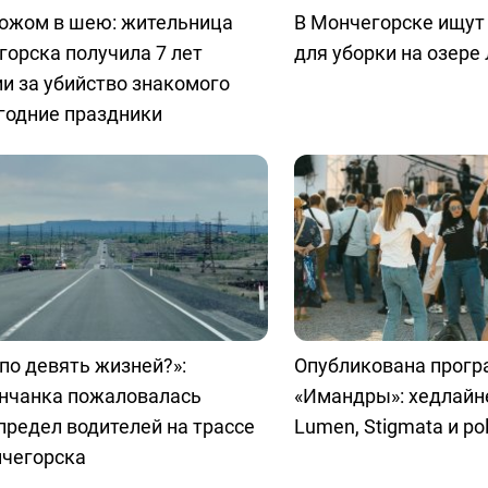
ножом в шею: жительница
В Мончегорске ищут
орска получила 7 лет
для уборки на озере
и за убийство знакомого
годние праздники
 по девять жизней?»:
Опубликована прог
нчанка пожаловалась
«Имандры»: хедлайн
предел водителей на трассе
Lumen, Stigmata и pol
нчегорска