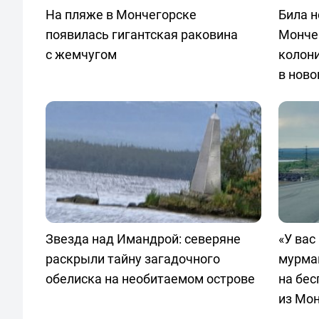
На пляже в Мончегорске
Била 
появилась гигантская раковина
Мончег
с жемчугом
колони
в ново
Звезда над Имандрой: северяне
«У вас
раскрыли тайну загадочного
мурма
обелиска на необитаемом острове
на бес
из Мо