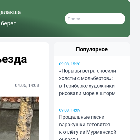
далакша
 берег
Популярное
ъезда
09.08, 15:20
«Порывы ветра сносили
холсты с мольбертов»:
04.06, 14:08
в Териберке художники
рисовали море в шторм
09.08, 14:09
Прощальные песни:
варакушки готовятся
к отлёту из Мурманской
области