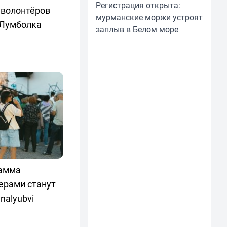
Регистрация открыта:
 волонтёров
мурманские моржи устроят
 Лумболка
заплыв в Белом море
рамма
ерами станут
nalyubvi