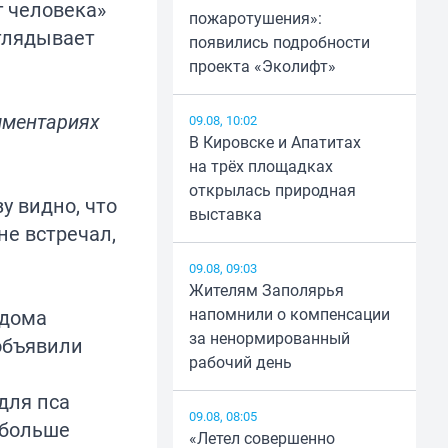
г человека»
пожаротушения»:
аглядывает
появились подробности
проекта «Эколифт»
мментариях
09.08, 10:02
В Кировске и Апатитах
на трёх площадках
открылась природная
у видно, что
выставка
не встречал,
09.08, 09:03
Жителям Заполярья
напомнили о компенсации
 дома
за ненормированный
объявили
рабочий день
для пса
09.08, 08:05
 больше
«Летел совершенно