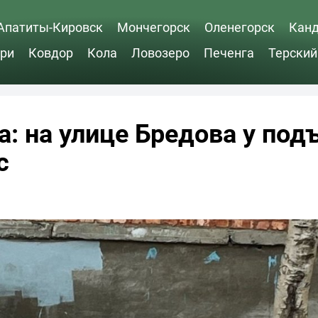
Апатиты-Кировск
Мончегорск
Оленегорск
Кан
ри
Ковдор
Кола
Ловозеро
Печенга
Терский
а: на улице Бредова у под
с