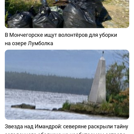
В Мончегорске ищут волонтёров для уборки
на озере Лумболка
Звезда над Имандрой: северяне раскрыли тайну