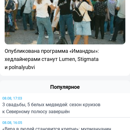
Опубликована программа «Имандры»:
хедлайнерами станут Lumen, Stigmata
и polnalyubvi
Популярное
08.08, 17:03
3 свадьбы, 5 белых медведей: сезон круизов
к Северному полюсу завершён
08.08, 16:05
«Вера в людей становится крепче»: мурманчанин